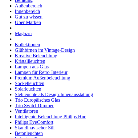
Beratung
Außenbereich
Innenbereich
Gut zu wissen
Über Marken
Magazin
Kollektionen
Glühbirnen im Vintage-Design
Kreative Beleuchtung
Kristallleuchten
Lampen aus Glas
Lampen für Retro-Interieur
Premium Außenbeleuchtung
Sockelleuchten
Solarleuchten
Stehleuchte als Design-Innenausstattung
Trio Europäisches Glas
Trio SwitchDimmer
Ventilatoren
Intelligente Beleuchtung Philips Hue
Philips EyeComfort
Skandinavischer Stil
Betonleuchten