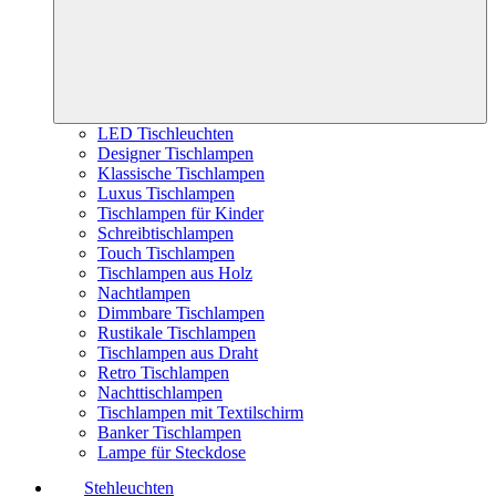
LED Tischleuchten
Designer Tischlampen
Klassische Tischlampen
Luxus Tischlampen
Tischlampen für Kinder
Schreibtischlampen
Touch Tischlampen
Tischlampen aus Holz
Nachtlampen
Dimmbare Tischlampen
Rustikale Tischlampen
Tischlampen aus Draht
Retro Tischlampen
Nachttischlampen
Tischlampen mit Textilschirm
Banker Tischlampen
Lampe für Steckdose
Stehleuchten