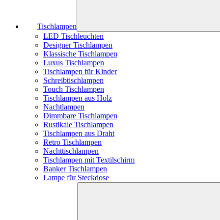
Tischlampen
LED Tischleuchten
Designer Tischlampen
Klassische Tischlampen
Luxus Tischlampen
Tischlampen für Kinder
Schreibtischlampen
Touch Tischlampen
Tischlampen aus Holz
Nachtlampen
Dimmbare Tischlampen
Rustikale Tischlampen
Tischlampen aus Draht
Retro Tischlampen
Nachttischlampen
Tischlampen mit Textilschirm
Banker Tischlampen
Lampe für Steckdose