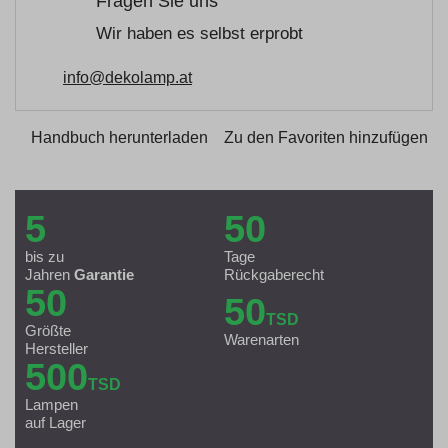
Fragen Sie uns
Wir haben es selbst erprobt
info@dekolamp.at
Handbuch herunterladen
Zu den Favoriten hinzufügen
5
50
bis zu
Tage
Jahren
Garantie
Rückgaberecht
50
50
TSD
Größte
Warenarten
Hersteller
500
TSD
Lampen
auf Lager