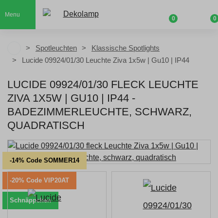
Menu
0
0
Spotleuchten
Klassische Spotlights
Lucide 09924/01/30 Leuchte Ziva 1x5w | Gu10 | IP44
LUCIDE 09924/01/30 FLECK LEUCHTE
ZIVA 1X5W | GU10 | IP44 -
BADEZIMMERLEUCHTE, SCHWARZ,
QUADRATISCH
-14% Code SOMMER14
-20% Code VIP20AT
Schnäppchen