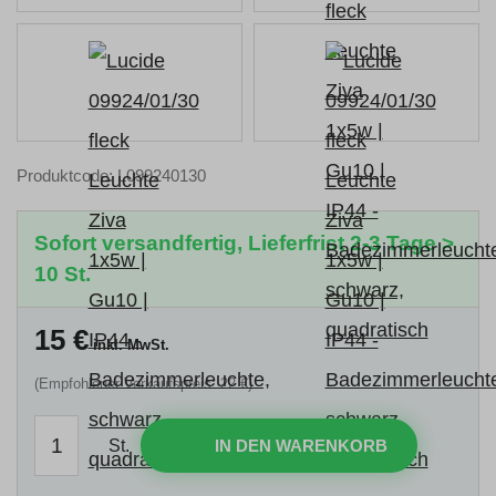
Produktcode: L099240130
Sofort versandfertig, Lieferfrist 2-3 Tage >
10 St.
15
€
inkl. MwSt.
(Empfohlener Verkaufspreis: 22 €)
St.
IN DEN WARENKORB