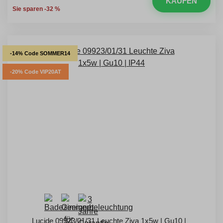
KAUFEN
Sie sparen -32 %
-14% Code SOMMER14
-20% Code VIP20AT
Lucide 09923/01/31 Leuchte Ziva 1x5w | Gu10 |