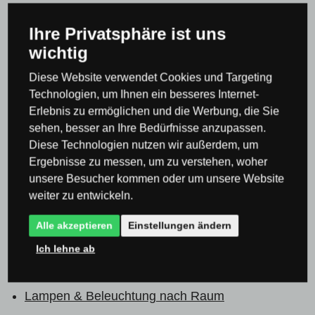
Einbauleuchten & Einbaustrahler
Ihre Privatsphäre ist uns
Einbauleuchten & Spotleuchten für Rigipsdecke
wichtig
Einbauleuchten & Einbaustrahler
Diese Website verwendet Cookies und Targeting
Einbauleuchten für feuchte
Technologien, um Ihnen ein besseres Internet-
Erlebnis zu ermöglichen und die Werbung, die Sie
Badezimmerumgebung
sehen, besser an Ihre Bedürfnisse anzupassen.
Einbauleuchten & Einbaustrahler
Diese Technologien nutzen wir außerdem, um
Ergebnisse zu messen, um zu verstehen, woher
Einbauleuchten ohne Lichtquelle
unsere Besucher kommen oder um unsere Website
Lampen & Beleuchtung nach Raum
Leuchten
weiter zu entwickeln.
für Küche und Esszimmer
Unterbauleuchten &
Alle akzeptieren
Einstellungen ändern
Unterschrankleuchten
Spotleuchten für die
Ich lehne ab
Küche - Unterbauleuchten
Lampen & Beleuchtung nach Raum