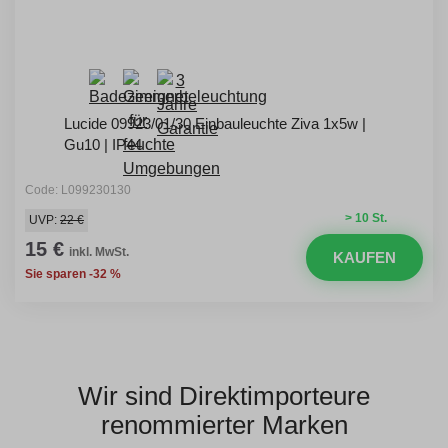
Lucide 09923/01/30 Einbauleuchte Ziva 1x5w |
Gu10 | IP44
Code: L099230130
> 10 St.
UVP:
22 €
15 €
inkl. MwSt.
KAUFEN
Sie sparen -32 %
Wir sind Direktimporteure
renommierter Marken