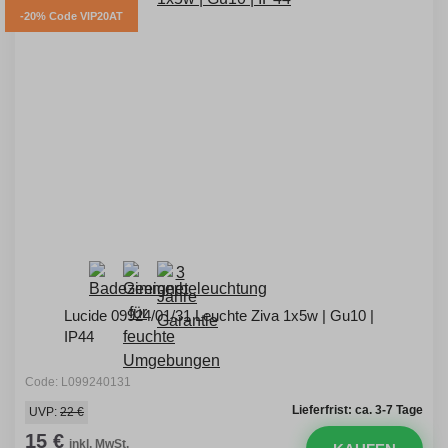
-20% Code VIP20AT
Lucide 09924/01/31 Leuchte Ziva 1x5w | Gu10 |
IP44
Code: L099240131
Lieferfrist: ca. 3-7 Tage
UVP:
22 €
15 €
inkl. MwSt.