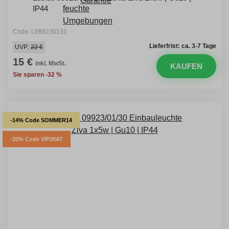
IP44
Code: L099230131
Lieferfrist: ca. 3-7 Tage
UVP:
22 €
15 €
inkl. MwSt.
KAUFEN
Sie sparen -32 %
-14% Code SOMMER14
-20% Code VIP20AT