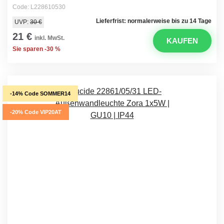
Code: L228610530
Lieferfrist: normalerweise bis zu 14 Tage
UVP:
30 €
21 €
inkl. MwSt.
KAUFEN
Sie sparen -30 %
-14% Code SOMMER14
-20% Code VIP20AT