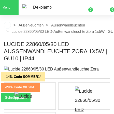
Menu
0
0
Außenleuchten
Außenwandleuchten
Lucide 22860/05/30 LED-Außenwandleuchte Zora 1x5W | GU1
LUCIDE 22860/05/30 LED
AUSSENWANDLEUCHTE ZORA 1X5W | G
U10 | IP44
-14% Code SOMMER14
-20% Code VIP20AT
Schnäppchen