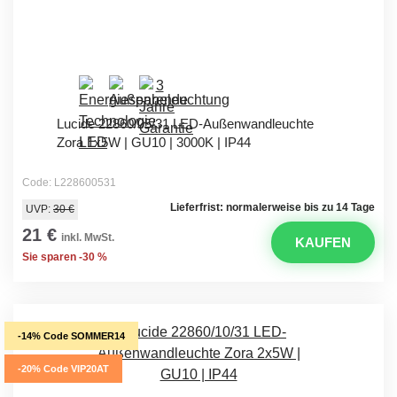
Lucide 22860/05/31 LED-Außenwandleuchte
Zora 1x5W | GU10 | 3000K | IP44
Code: L228600531
Lieferfrist: normalerweise bis zu 14 Tage
UVP:
30 €
21 €
inkl. MwSt.
KAUFEN
Sie sparen -30 %
-14% Code SOMMER14
-20% Code VIP20AT