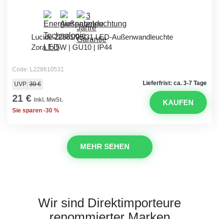
Lucide 22861/05/31 LED-Außenwandleuchte
Zora 1x5W | GU10 | IP44
Code: L228610531
Lieferfrist: ca. 3-7 Tage
UVP:
30 €
21 €
inkl. MwSt.
KAUFEN
Sie sparen -30 %
MEHR SEHEN
Wir sind Direktimporteure
renommierter Marken