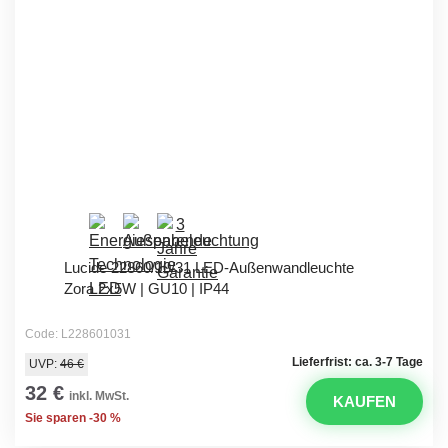
Lucide 22860/10/31 LED-Außenwandleuchte
Zora 2x5W | GU10 | IP44
Code: L228601031
Lieferfrist: ca. 3-7 Tage
UVP:
46 €
32 €
inkl. MwSt.
KAUFEN
Sie sparen -30 %