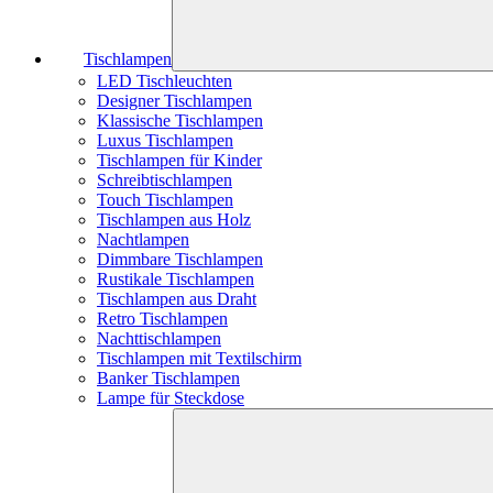
Tischlampen
LED Tischleuchten
Designer Tischlampen
Klassische Tischlampen
Luxus Tischlampen
Tischlampen für Kinder
Schreibtischlampen
Touch Tischlampen
Tischlampen aus Holz
Nachtlampen
Dimmbare Tischlampen
Rustikale Tischlampen
Tischlampen aus Draht
Retro Tischlampen
Nachttischlampen
Tischlampen mit Textilschirm
Banker Tischlampen
Lampe für Steckdose