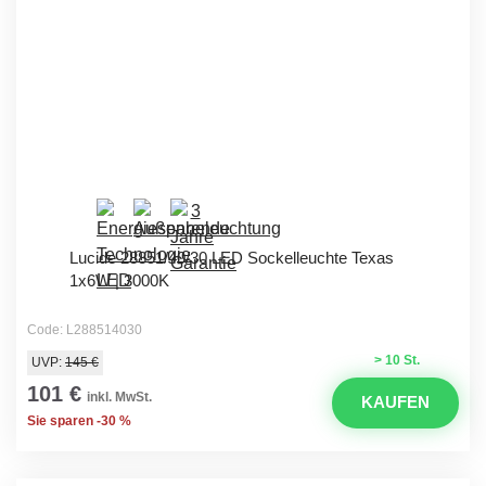
Lucide 28851/40/30 LED Sockelleuchte Texas
1x6W | 3000K
Code: L288514030
> 10 St.
UVP:
145 €
101 €
inkl. MwSt.
KAUFEN
Sie sparen -30 %