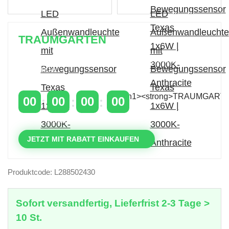
TRAUMGARTEN
Zeitlich begrenzter 20 % Rabatt auf Bestellungen
über 400 €
mit dem Code: VIP20AT
00
00
00
00
TAGE
STUNDEN
MINUTEN
SEKUNDEN
JETZT MIT RABATT EINKAUFEN
Produktcode: L288502430
Sofort versandfertig, Lieferfrist 2-3 Tage >
10 St.