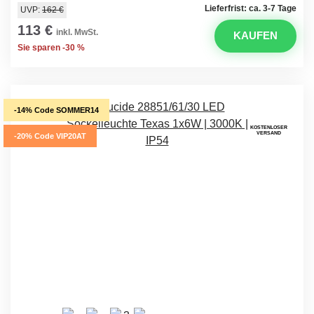
Lieferfrist: ca. 3-7 Tage
UVP:
162 €
113 €
inkl. MwSt.
KAUFEN
Sie sparen -30 %
-14% Code SOMMER14
KOSTENLOSER
VERSAND
-20% Code VIP20AT