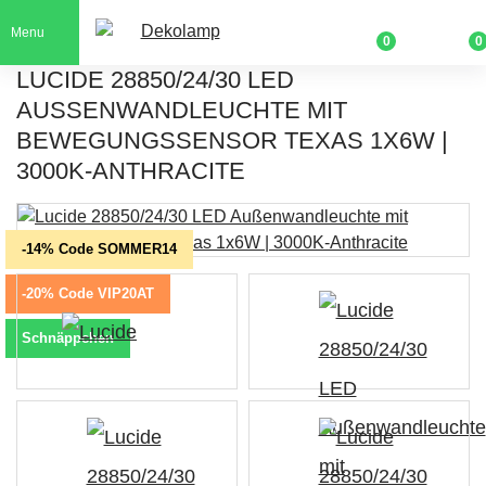
Menu
0
0
LUCIDE 28850/24/30 LED
AUSSENWANDLEUCHTE MIT B
EWEGUNGSSENSOR TEXAS 1X6W | 3
000K-ANTHRACITE
-14% Code SOMMER14
-20% Code VIP20AT
Schnäppchen