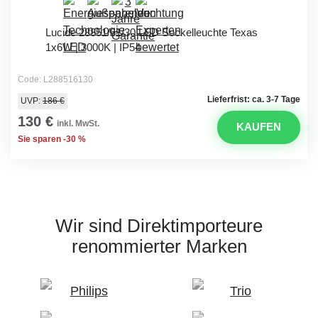
Lucide 28851/61/30 LED Sockelleuchte Texas
1x6W | 3000K | IP54
Code: L288516130
Lieferfrist: ca. 3-7 Tage
UVP:
186 €
130 €
inkl. MwSt.
KAUFEN
Sie sparen -30 %
Wir sind Direktimporteure
renommierter Marken