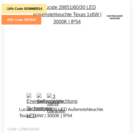
-14% Code SOMMER14
KOSTENLOSER
VERSAND
-20% Code VIP20AT
Lucide 28851/60/30 LED Außenstehleuchte
Texas 1x6W | 3000K | IP54
Code: L288516030