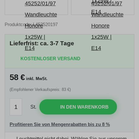
Produktcode: L452520197
Lieferfrist: ca. 3-7 Tage
KOSTENLOSER VERSAND
58
€
inkl. MwSt.
(Empfohlener Verkaufspreis: 83 €)
St.
IN DEN WARENKORB
Profitieren Sie von Mengenrabatten bis zu 8 %
Leuchtmittel nicht dabei.
Wählen Sie aus unserem