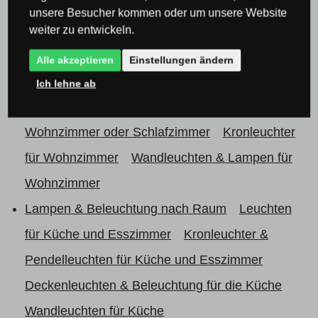
Wandleuchten & Wandlampen
Klassische
unsere Besucher kommen oder um unsere Website
Wandleuchten
weiter zu entwickeln.
Wandleuchten & Wandlampen
Moderne
Alle akzeptieren
Einstellungen ändern
Wandleuchten
Ich lehne ab
Lampen & Beleuchtung nach Raum
Lampen für
Wohnzimmer oder Schlafzimmer
Kronleuchter
für Wohnzimmer
Wandleuchten & Lampen für
Wohnzimmer
Lampen & Beleuchtung nach Raum
Leuchten
für Küche und Esszimmer
Kronleuchter &
Pendelleuchten für Küche und Esszimmer
Deckenleuchten & Beleuchtung für die Küche
Wandleuchten für Küche