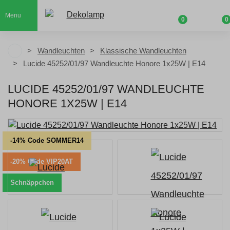
Menu
0
0
Wandleuchten
Klassische Wandleuchten
Lucide 45252/01/97 Wandleuchte Honore 1x25W | E14
LUCIDE 45252/01/97 WANDLEUCHTE
HONORE 1X25W | E14
-14% Code SOMMER14
-20% Code VIP20AT
Schnäppchen