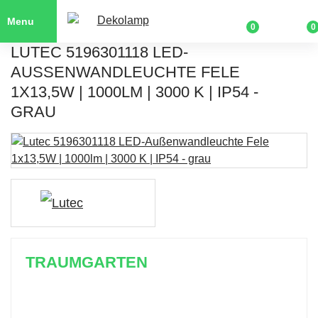
Menu
0
0
LUTEC 5196301118 LED-
AUSSENWANDLEUCHTE FELE 1
X13,5W | 1000LM | 3000 K | IP54 - G
RAU
TRAUMGARTEN
Zeitlich begrenzter 20 % Rabatt auf Bestellungen
über 400 €