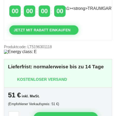
mit dem Code: VIP20AT
00
00
00
00
TAGE
STUNDEN
MINUTEN
SEKUNDEN
JETZT MIT RABATT EINKAUFEN
Produktcode: LT5196301118
Lieferfrist: normalerweise bis zu 14 Tage
KOSTENLOSER VERSAND
51
€
inkl. MwSt.
(Empfohlener Verkaufspreis: 51 €)