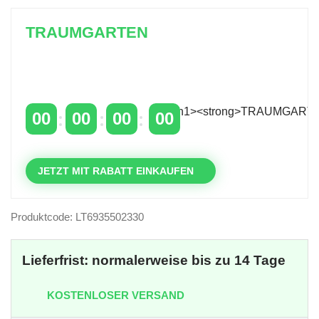
TRAUMGARTEN
Zeitlich begrenzter 20 % Rabatt auf Bestellungen
über 400 €
mit dem Code: VIP20AT
00
00
00
00
TAGE
STUNDEN
MINUTEN
SEKUNDEN
JETZT MIT RABATT EINKAUFEN
Produktcode: LT6935502330
Lieferfrist: normalerweise bis zu 14 Tage
KOSTENLOSER VERSAND