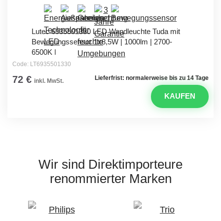
Lutec 6935501330 LED Wandleuchte Tuda mit
Bewegungssensor 1x8,5W | 1000lm | 2700-
6500K |
Code: LT6935501330
72 €
Lieferfrist: normalerweise bis zu 14 Tage
inkl. MwSt.
KAUFEN
Wir sind Direktimporteure
renommierter Marken