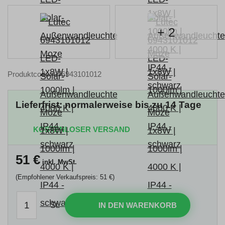
+ 2
Produktcode: LT6943101012
Lieferfrist: normalerweise bis zu 14 Tage
KOSTENLOSER VERSAND
51
€
inkl. MwSt.
(Empfohlener Verkaufspreis: 51 €)
St.
IN DEN WARENKORB