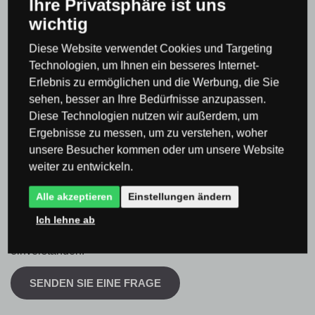
Ihre Privatsphäre ist uns
wichtig
Frage
Diese Website verwendet Cookies und Targeting
Technologien, um Ihnen ein besseres Internet-
Erlebnis zu ermöglichen und die Werbung, die Sie
sehen, besser an Ihre Bedürfnisse anzupassen.
Diese Technologien nutzen wir außerdem, um
Ergebnisse zu messen, um zu verstehen, woher
unsere Besucher kommen oder um unsere Website
weiter zu entwickeln.
Stellen Sie anonym eine Frage.
Alle akzeptieren
Einstellungen ändern
Ich habe die
Datenschutz- und
Ich lehne ab
Einwilligungserklärung
gelesen und bin damit
einverstanden.
SENDEN SIE EINE FRAGE