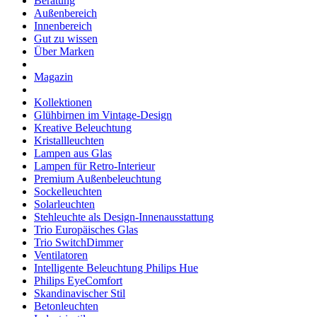
Beratung
Außenbereich
Innenbereich
Gut zu wissen
Über Marken
Magazin
Kollektionen
Glühbirnen im Vintage-Design
Kreative Beleuchtung
Kristallleuchten
Lampen aus Glas
Lampen für Retro-Interieur
Premium Außenbeleuchtung
Sockelleuchten
Solarleuchten
Stehleuchte als Design-Innenausstattung
Trio Europäisches Glas
Trio SwitchDimmer
Ventilatoren
Intelligente Beleuchtung Philips Hue
Philips EyeComfort
Skandinavischer Stil
Betonleuchten