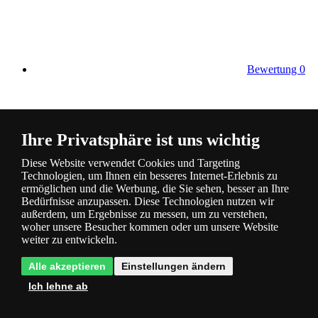
Bewertung
0
Ihre Privatsphäre ist uns wichtig
Diese Website verwendet Cookies und Targeting
Technologien, um Ihnen ein besseres Internet-Erlebnis zu
Kategorie
ermöglichen und die Werbung, die Sie sehen, besser an Ihre
Bedürfnisse anzupassen. Diese Technologien nutzen wir
Produktbeschreibung
außerdem, um Ergebnisse zu messen, um zu verstehen,
woher unsere Besucher kommen oder um unsere Website
weiter zu entwickeln.
Energiesparende Technologie LED
- spart Strom und Ihr Geld
Alle akzeptieren
Einstellungen ändern
Ich lehne ab
Farbbeleuchtungsmodi
- intelligentes Licht ermöglicht die