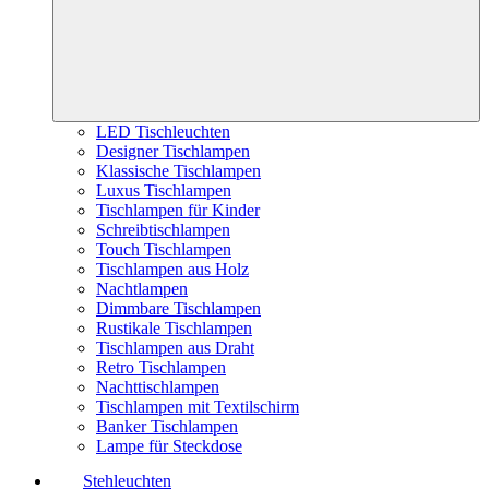
LED Tischleuchten
Designer Tischlampen
Klassische Tischlampen
Luxus Tischlampen
Tischlampen für Kinder
Schreibtischlampen
Touch Tischlampen
Tischlampen aus Holz
Nachtlampen
Dimmbare Tischlampen
Rustikale Tischlampen
Tischlampen aus Draht
Retro Tischlampen
Nachttischlampen
Tischlampen mit Textilschirm
Banker Tischlampen
Lampe für Steckdose
Stehleuchten