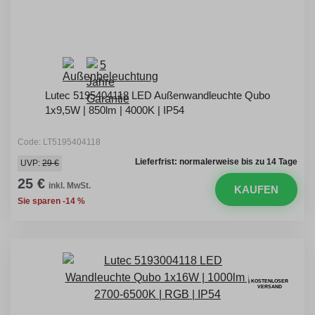
Lutec 5195404118 LED Außenwandleuchte Qubo
1x9,5W | 850lm | 4000K | IP54
Code: LT5195404118
Lieferfrist: normalerweise bis zu 14 Tage
UVP:
29 €
25 €
inkl. MwSt.
KAUFEN
Sie sparen -14 %
KOSTENLOSER
VERSAND