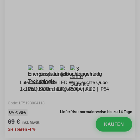
Lutec 5193004118 LED Wandleuchte Qubo
1x16W | 1000lm | 2700-6500K | RGB | IP54
Code: LT5193004118
Lieferfrist: normalerweise bis zu 14 Tage
UVP:
72 €
69 €
inkl. MwSt.
KAUFEN
Sie sparen -4 %