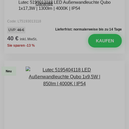
Lutec 5193013118 LED Außenwandleuchte Qubo
1x17,3W | 1300lm | 4000K | IP54
Code: LT5193013118
Lieferfrist: normalerweise bis zu 14 Tage
UVP:
46 €
40 €
inkl. MwSt.
KAUFEN
Sie sparen -13 %
Neu