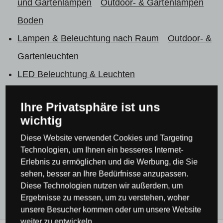
und Gartenlampen
Outdoor- & Gartenlampen
Boden
Lampen & Beleuchtung nach Raum
Outdoor- &
Gartenleuchten
LED Beleuchtung & Leuchten
LED Beleuchtung & Leuchten
LED
Ihre Privatsphäre ist uns
Außenleuchten
wichtig
Außenbeleuchtung Lutec
Diese Website verwendet Cookies und Targeting
Alle Produkte
Technologien, um Ihnen ein besseres Internet-
Erlebnis zu ermöglichen und die Werbung, die Sie
Außenbeleuchtung & Außenleuchten
sehen, besser an Ihre Bedürfnisse anzupassen.
Beleuchtung rund um den Pool
Diese Technologien nutzen wir außerdem, um
Ergebnisse zu messen, um zu verstehen, woher
unsere Besucher kommen oder um unsere Website
weiter zu entwickeln.