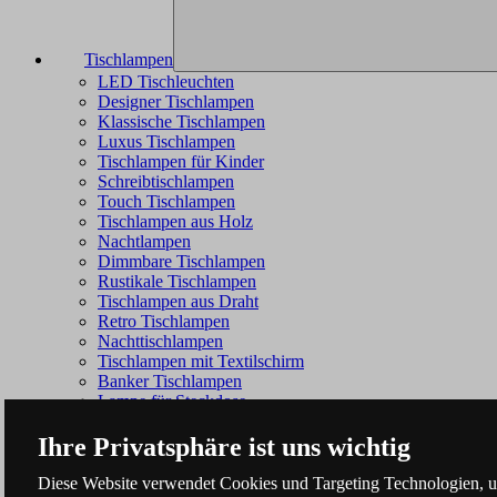
Tischlampen
LED Tischleuchten
Designer Tischlampen
Klassische Tischlampen
Luxus Tischlampen
Tischlampen für Kinder
Schreibtischlampen
Touch Tischlampen
Tischlampen aus Holz
Nachtlampen
Dimmbare Tischlampen
Rustikale Tischlampen
Tischlampen aus Draht
Retro Tischlampen
Nachttischlampen
Tischlampen mit Textilschirm
Banker Tischlampen
Lampe für Steckdose
Ihre Privatsphäre ist uns wichtig
Diese Website verwendet Cookies und Targeting Technologien, um 