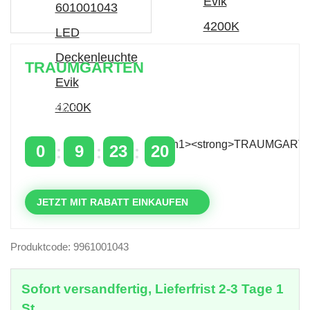
TRAUMGARTEN
Zeitlich begrenzter 20 % Rabatt auf Bestellungen
über 400 €
mit dem Code: VIP20AT
0
9
23
20
TAGE
STUNDEN
MINUTEN
SEKUNDEN
JETZT MIT RABATT EINKAUFEN
Produktcode: 9961001043
Sofort versandfertig, Lieferfrist 2-3 Tage 1
St.