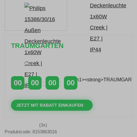
TRAUMGARTEN
Zeitlich begrenzter 20 % Rabatt auf Bestellungen
über 400 €
mit dem Code: VIP20AT
00
00
00
00
TAGE
STUNDEN
MINUTEN
SEKUNDEN
JETZT MIT RABATT EINKAUFEN
(3x)
Produktcode: 8153863016