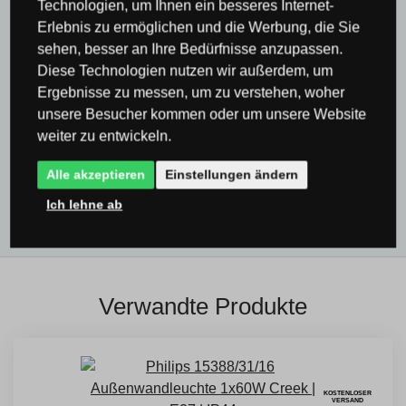
Technologien, um Ihnen ein besseres Internet-
Leuchten & Beleuchtung Philips
Erlebnis zu ermöglichen und die Werbung, die Sie
sehen, besser an Ihre Bedürfnisse anzupassen.
Leuchten & Beleuchtung Philips
Außenleuchten
Diese Technologien nutzen wir außerdem, um
Philips
Ergebnisse zu messen, um zu verstehen, woher
unsere Besucher kommen oder um unsere Website
Alle Produkte
weiter zu entwickeln.
Außenbeleuchtung & Außenleuchten
Licht unter
Alle akzeptieren
Einstellungen ändern
der Pergola
Ich lehne ab
Verwandte Produkte
KOSTENLOSER
VERSAND