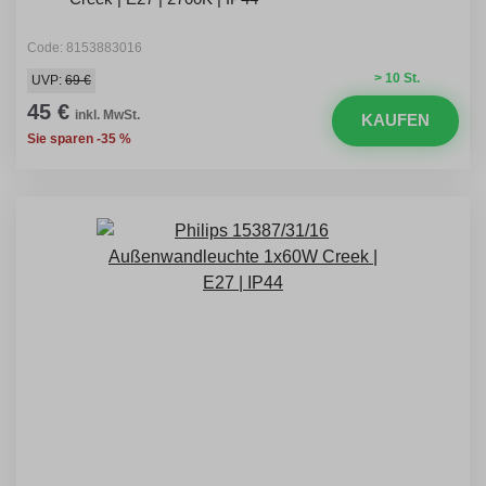
Code: 8153883016
> 10 St.
UVP:
69 €
45 €
inkl. MwSt.
KAUFEN
Sie sparen -35 %