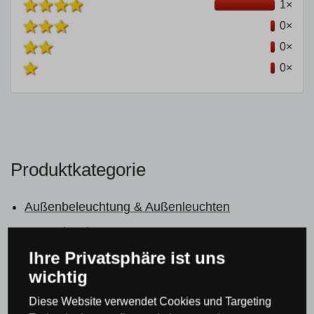
1×
0×
0×
0×
Produktkategorie
Außenbeleuchtung & Außenleuchten
Gartenleuchten
Ihre Privatsphäre ist uns
Lampen & Beleuchtung nach Raum
Outdoor- &
wichtig
Gartenleuchten
Diese Website verwendet Cookies und Targeting
Alle