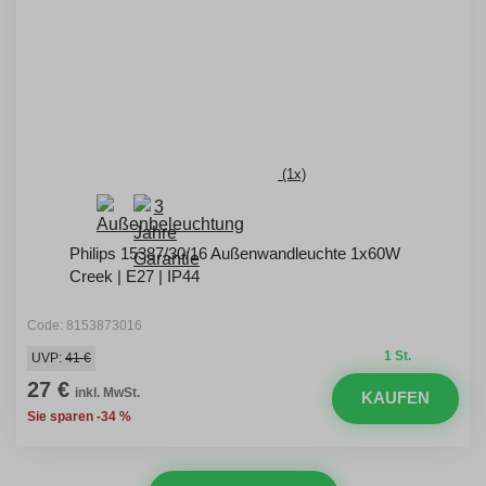
(1x)
Philips 15387/30/16 Außenwandleuchte 1x60W
Creek | E27 | IP44
Code: 8153873016
1 St.
UVP:
41 €
27 €
inkl. MwSt.
KAUFEN
Sie sparen -34 %