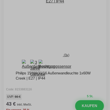
(3x)
Philips 15388/31/16 Außenwandleuchte 1x60W
Creek | E27 | IP44
Code: 8153883116
5 St.
UVP:
66 €
43 €
inkl. MwSt.
KAUFEN
Sie sparen -35 %