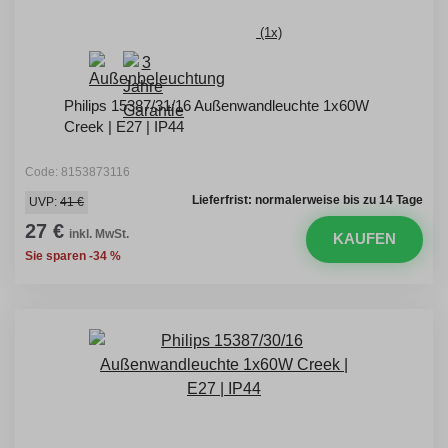
(1x)
Philips 15387/31/16 Außenwandleuchte 1x60W
Creek | E27 | IP44
Code: 8153873116
Lieferfrist: normalerweise bis zu 14 Tage
UVP:
41 €
27 €
inkl. MwSt.
KAUFEN
Sie sparen -34 %