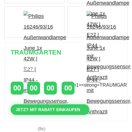
TRAUMGARTEN
Zeitlich begrenzter 20 % Rabatt auf Bestellungen
über 400 €
mit dem Code: VIP20AT
00
00
00
00
TAGE
STUNDEN
MINUTEN
SEKUNDEN
JETZT MIT RABATT EINKAUFEN
(8x)