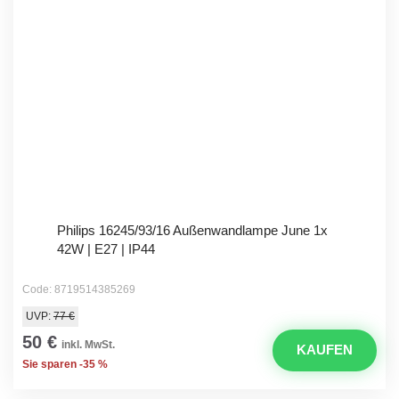
Philips 16245/93/16 Außenwandlampe June 1x
42W | E27 | IP44
Code: 8719514385269
UVP:
77 €
50 €
inkl. MwSt.
KAUFEN
Sie sparen -35 %