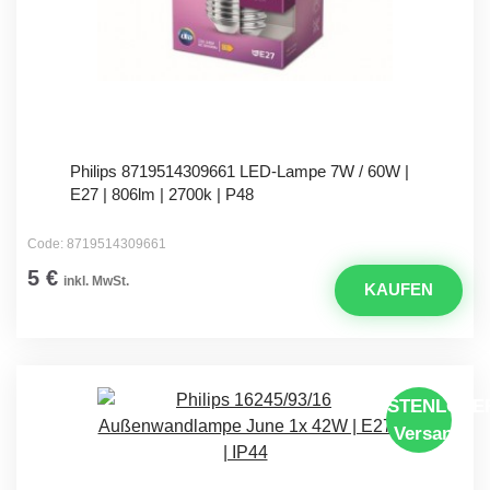
Philips 8719514309661 LED-Lampe 7W / 60W |
E27 | 806lm | 2700k | P48
Code: 8719514309661
5 €
inkl. MwSt.
KAUFEN
KOSTENLOSE
Versand