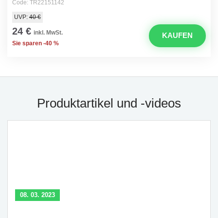
Code: TR22151142
UVP:
40 €
24 €
inkl. MwSt.
KAUFEN
Sie sparen -40 %
Produktartikel und -videos
08. 03. 2023