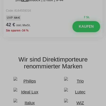
Code: 8164559316
7 St.
UVP:
64 €
42 €
inkl. MwSt.
KAUFEN
Sie sparen -34 %
Wir sind Direktimporteure
renommierter Marken