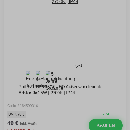
(5x)
Philips 16459/93/16 LED Außenwandleuchte
Arbour 2x4,5W | 2700K | IP44
Code: 8164599316
7 St.
UVP:
75 €
49 €
inkl. MwSt.
KAUFEN