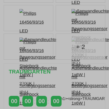
+ 2
TRAUMGARTEN
Zeitlich begrenzter 20 % Rabatt auf Bestellungen
über 400 €
mit dem Code: VIP20AT
00
00
00
00