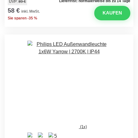
Lieferfrist: normalerweise bis zu 14 Tage
UVP:
89 €
58 €
inkl. MwSt.
KAUFEN
Sie sparen -35 %
(1x)