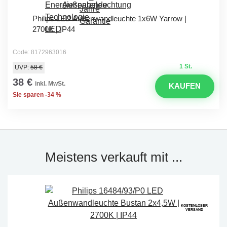
Philips LED Außenwandleuchte 1x6W Yarrow |
2700K | IP44
Code: 8172963016
1 St.
UVP:
58 €
38 €
inkl. MwSt.
KAUFEN
Sie sparen -34 %
Meistens verkauft mit ...
KOSTENLOSER
VERSAND