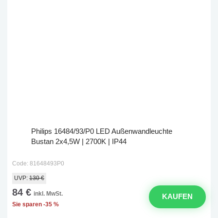
Philips 16484/93/P0 LED Außenwandleuchte
Bustan 2x4,5W | 2700K | IP44
Code: 81648493P0
UVP:
130 €
84 €
inkl. MwSt.
KAUFEN
Sie sparen -35 %