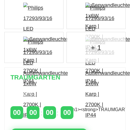
+ 1
TRAUMGARTEN
Zeitlich begrenzter 20 % Rabatt auf Bestellungen
über 400 €
mit dem Code: VIP20AT
00
00
00
00
TAGE
STUNDEN
MINUTEN
SEKUNDEN