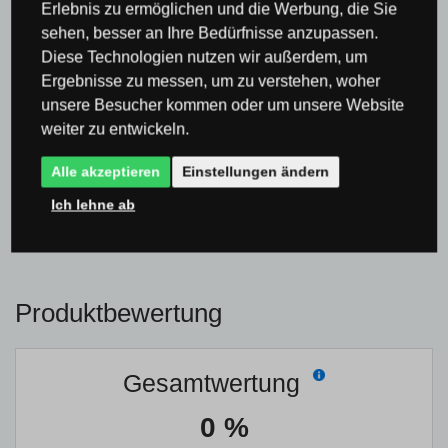
Erlebnis zu ermöglichen und die Werbung, die Sie
sehen, besser an Ihre Bedürfnisse anzupassen.
Stellen Sie anonym eine Frage.
Diese Technologien nutzen wir außerdem, um
Ergebnisse zu messen, um zu verstehen, woher
Ich habe die
Datenschutz- und
unsere Besucher kommen oder um unsere Website
Einwilligungserklärung
gelesen und bin damit
weiter zu entwickeln.
einverstanden.
Alle akzeptieren
Einstellungen ändern
SENDEN SIE EINE FRAGE
Ich lehne ab
Produktbewertung
Gesamtwertung
0 %