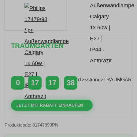
TRAUMGARTEN
Zeitlich begrenzter 20 % Rabatt auf Bestellungen
über 400 €
mit dem Code: VIP20AT
0
17
17
38
TAGE
STUNDEN
MINUTEN
SEKUNDEN
JETZT MIT RABATT EINKAUFEN
Produktcode: 81747993PN