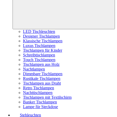
LED Tischleuchten
Designer Tischlampen
Klassische Tischlampen
Luxus Tischlampen
Tischlampen für Kinder
Schreibtischlampen
Touch Tischlampen
Tischlampen aus Holz
Nachtlampen
Dimmbare Tischlampen
Rustikale Tischlampen
Tischlampen aus Draht
Retro Tischlampen
Nachttischlampen
Tischlampen mit Textilschirm
Banker Tischlampen
Lampe für Steckdose
Stehleuchten