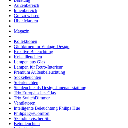
Beratung
Außenbereich
Innenbereich
Gut zu wissen
Über Marken
Magazin
Kollektionen
Glühbirnen im Vintage-Design
Kreative Beleuchtung
Kristallleuchten
Lampen aus Glas
Lampen für Retro-Interieur
Premium Außenbeleuchtung
Sockelleuchten
Solarleuchten
Stehleuchte als Design-Innenausstattung
Trio Europäisches Glas
Trio SwitchDimmer
Ventilatoren
Intelligente Beleuchtung Philips Hue
Philips EyeComfort
Skandinavischer Stil
Betonleuchten