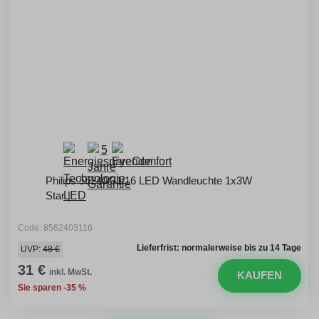
Philips 56240/31/16 LED Wandleuchte 1x3W
Star |
Code: 8562403116
Lieferfrist: normalerweise bis zu 14 Tage
UVP:
48 €
31 €
inkl. MwSt.
KAUFEN
Sie sparen -35 %