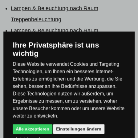
Lampen & Beleuchtung nach Raum
Treppenbeleuchtung
Lampen & Beleuchtung nach Raum
Treppenbeleuchtung
Wandleuchten für Flur
Ihre Privatsphäre ist uns
wichtig
LED Beleuchtung & Leuchten
LED Beleuchtung & Leuchten
Flurleuchten &
Diese Website verwendet Cookies und Targeting
Technologien, um Ihnen ein besseres Internet-
Flurlampen
Erlebnis zu ermöglichen und die Werbung, die Sie
LED Beleuchtung & Leuchten
LED Beleuchtung
sehen, besser an Ihre Bedürfnisse anzupassen.
Diese Technologien nutzen wir außerdem, um
für Schlafzimmer
Ergebnisse zu messen, um zu verstehen, woher
LED Beleuchtung & Leuchten
LED Leuchten &
unsere Besucher kommen oder um unsere Website
weiter zu entwickeln.
Beleuchtung für Wohnzimmer
Alle akzeptieren
Einstellungen ändern
Alle