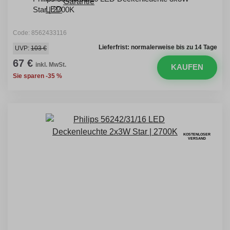
Star | 2700K
Code: 8562433116
Lieferfrist: normalerweise bis zu 14 Tage
UVP:
103 €
67 €
inkl. MwSt.
KAUFEN
Sie sparen -35 %
KOSTENLOSER
VERSAND