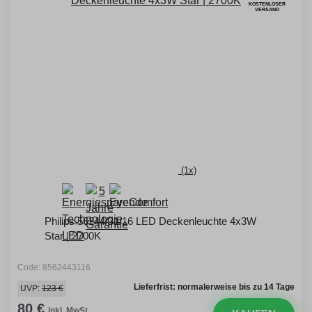
KOSTENLOSER
VERSAND
(1x)
Philips 56244/31/16 LED Deckenleuchte 4x3W
Star | 2700K
Code: 8562443116
Lieferfrist: normalerweise bis zu 14 Tage
UVP:
123 €
80 €
inkl. MwSt.