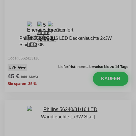
Philips 56242/31/16 LED Deckenleuchte 2x3W
Star | 2700K
Code: 8562423116
Lieferfrist: normalerweise bis zu 14 Tage
UVP:
69 €
45 €
inkl. MwSt.
KAUFEN
Sie sparen -35 %