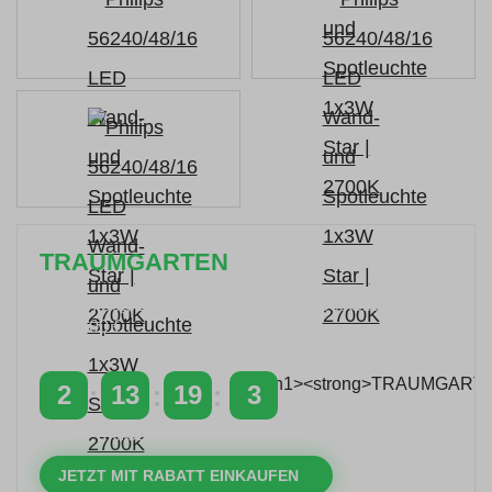
TRAUMGARTEN
Zeitlich begrenzter 20 % Rabatt auf Bestellungen
über 400 €
mit dem Code: VIP20AT
2
13
19
3
TAGE
STUNDEN
MINUTEN
SEKUNDEN
JETZT MIT RABATT EINKAUFEN