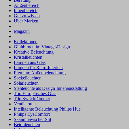
Beratung
Außenbereich
Innenbereich
Gut zu wissen
Über Marken
Magazin
Kollektionen
Glühbirnen im Vintage-Design
Kreative Beleuchtung
Kristallleuchten
Lampen aus Glas
Lampen für Retro-Interieur
Premium Außenbeleuchtung
Sockelleuchten
Solarleuchten
Stehleuchte als Design-Innenausstattung
Trio Europäisches Glas
Trio SwitchDimmer
Ventilatoren
Intelligente Beleuchtung Philips Hue
Philips EyeComfort
Skandinavischer Stil
Betonleuchten