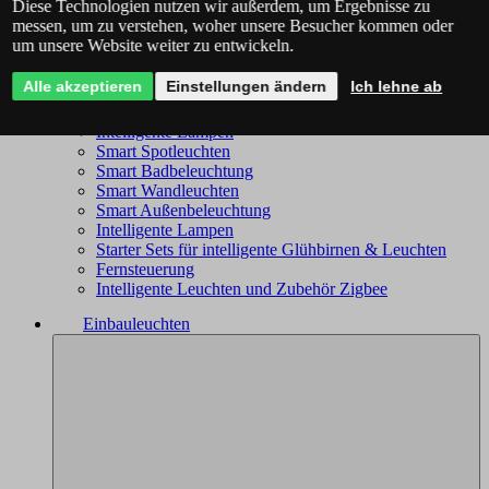
Diese Technologien nutzen wir außerdem, um Ergebnisse zu
Philips Hue - das komplette Angebot
messen, um zu verstehen, woher unsere Besucher kommen oder
Immax NEO - komplettes Sortiment
um unsere Website weiter zu entwickeln.
Trio Wiz - das komplette Angebot
Smart Kronleuchter
Alle akzeptieren
Einstellungen ändern
Ich lehne ab
Smart Deckenleuchten
Smart Leuchten
Intelligente Lampen
Smart Spotleuchten
Smart Badbeleuchtung
Smart Wandleuchten
Smart Außenbeleuchtung
Intelligente Lampen
Starter Sets für intelligente Glühbirnen & Leuchten
Fernsteuerung
Intelligente Leuchten und Zubehör Zigbee
Einbauleuchten