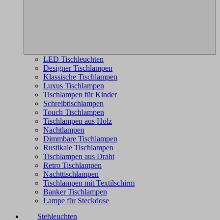
LED Tischleuchten
Designer Tischlampen
Klassische Tischlampen
Luxus Tischlampen
Tischlampen für Kinder
Schreibtischlampen
Touch Tischlampen
Tischlampen aus Holz
Nachtlampen
Dimmbare Tischlampen
Rustikale Tischlampen
Tischlampen aus Draht
Retro Tischlampen
Nachttischlampen
Tischlampen mit Textilschirm
Banker Tischlampen
Lampe für Steckdose
Stehleuchten