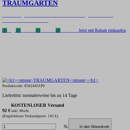
TRAUMGARTEN
Zeitlich begrenzter 20 % Rabatt auf Bestellungen über 400 €
mit dem Code: VIP20AT
00
Tage
00
Stunden
00
Minuten
00
Sekunden
Jetzt mit Rabatt einkaufen
Produktcode: 85624431P0
Lieferfrist: normalerweise bis zu 14 Tage
KOSTENLOSER Versand
92
€
inkl. MwSt.
(Empfohlener Verkaufspreis: 141 €)
St.
In den Warenkorb