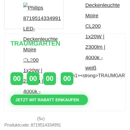
TRAUMGARTEN
Zeitlich begrenzter 20 % Rabatt auf Bestellungen
über 400 €
mit dem Code: VIP20AT
00
00
00
00
TAGE
STUNDEN
MINUTEN
SEKUNDEN
JETZT MIT RABATT EINKAUFEN
(5x)
Produktcode: 8719514334991