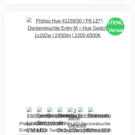
KOSTENLOSE
Versand
Philips Hue 41159/30 / P6 LED-Deckenleuchte
Entry M + Hue Switch 1x192w | 2450lm | 2200-