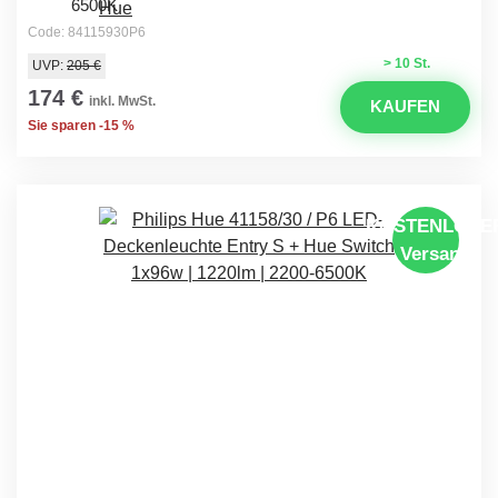
6500K
Code: 84115930P6
> 10 St.
UVP:
205 €
174 €
inkl. MwSt.
KAUFEN
Sie sparen -15 %
KOSTENLOSE
Versand