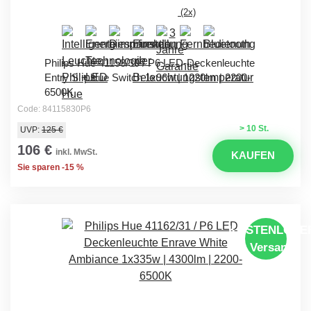
(2x)
Philips Hue 41158/30 / P6 LED-Deckenleuchte
Entry S + Hue Switch 1x96w | 1220lm | 2200-
6500K
Code: 84115830P6
> 10 St.
UVP:
125 €
106 €
inkl. MwSt.
KAUFEN
Sie sparen -15 %
KOSTENLOSE
Versand