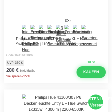
(2x)
Philips Hue 41161/30 / P6 Enrave XL + Hue
Switch 1x48w | 1100lm | 2200-6500K
Code: 84116130P6
10 St.
UVP:
330 €
280 €
inkl. MwSt.
KAUFEN
Sie sparen -15 %
KOSTENLOSE
Versand