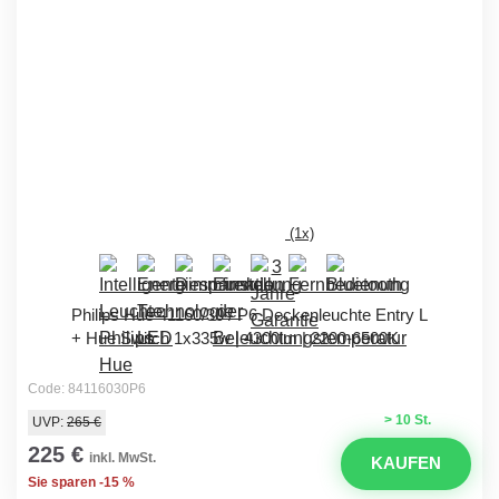
(1x)
Philips Hue 41160/30 / P6 Deckenleuchte Entry L
+ Hue Switch 1x335w | 4300lm | 2200-6500K
Code: 84116030P6
> 10 St.
UVP:
265 €
225 €
inkl. MwSt.
KAUFEN
Sie sparen -15 %