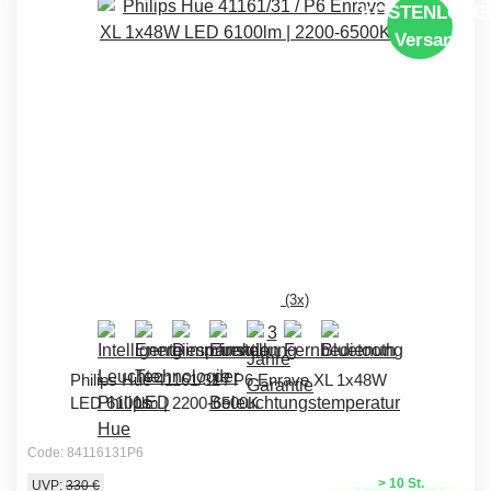
KOSTENLOSE
Versand
(3x)
Philips Hue 41161/31 / P6 Enrave XL 1x48W
LED 6100lm | 2200-6500K
Code: 84116131P6
> 10 St.
UVP:
330 €