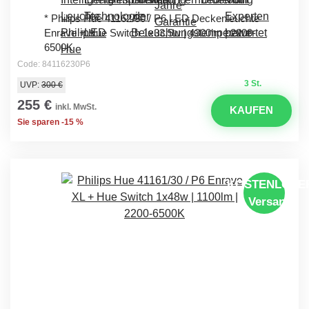
* Philips Hue 41162/30 / P6 LED Deckenleuchte
Enrave + Hue Switch 1x33,5w | 4300lm | 2200-
6500K
Code: 84116230P6
3 St.
UVP:
300 €
255 €
inkl. MwSt.
KAUFEN
Sie sparen -15 %
KOSTENLOSE
Versand