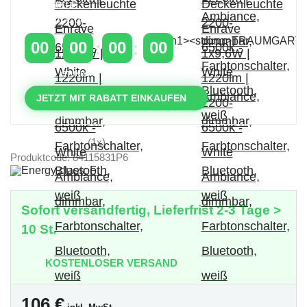
über 400 €
mit dem Code: VIP20AT
00
00
00
00
TAGE
STUNDEN
MINUTEN
SEKUNDEN
JETZT MIT RABATT EINKAUFEN
(1x)
Produktcode: 84115831P6
Sofort versandfertig, Lieferfrist 2-3 Tage >
10 St.
KOSTENLOSER VERSAND
106
€