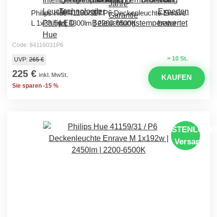
Philips Hue 41160/31 / P6 Deckenleuchte Enrave
L 1x33,5w | 4300lm | 2200-6500K
Code: 84116031P6
> 10 St.
UVP:
265 €
225 €
inkl. MwSt.
KAUFEN
Sie sparen -15 %
KOSTENLOSE
Versand