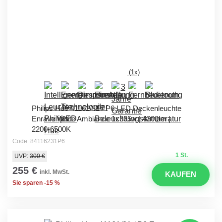
(1x)
Philips Hue 41162/31 / P6 LED Deckenleuchte
Enrave White Ambiance 1x335w | 4300lm |
2200-6500K
Code: 84116231P6
1 St.
UVP:
300 €
255 €
inkl. MwSt.
KAUFEN
Sie sparen -15 %