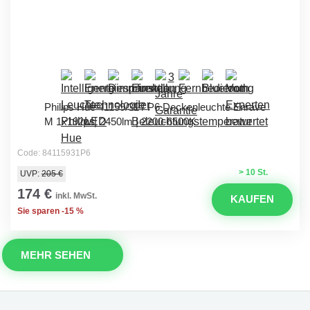
Philips Hue 41159/31 / P6 Deckenleuchte Enrave
M 1x192w | 2450lm | 2200-6500K
Code: 84115931P6
> 10 St.
UVP:
205 €
174 €
inkl. MwSt.
KAUFEN
Sie sparen -15 %
MEHR SEHEN