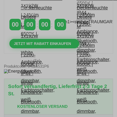
Zeitlich begrenzter 20 % Rabatt auf Bestellungen
über 400 €
mit dem Code: VIP20AT
00
00
00
00
TAGE
STUNDEN
MINUTEN
SEKUNDEN
JETZT MIT RABATT EINKAUFEN
(1x)
Produktcode: 84116531P6
Sofort versandfertig, Lieferfrist 2-3 Tage 2
St.
KOSTENLOSER VERSAND