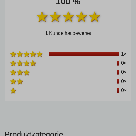
100 %
1
Kunde hat bewertet
1×
0×
0×
0×
0×
Produktkategorie