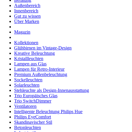
Beratung
Außenbereich
Innenbereich
Gut zu wissen
Über Marken
Magazin
Kollektionen
Glühbirnen im Vintage-Design
Kreative Beleuchtung
Kristallleuchten
Lampen aus Glas
Lampen für Retro-Interieur
Premium Außenbeleuchtung
Sockelleuchten
Solarleuchten
Stehleuchte als Design-Innenausstattung
Trio Europäisches Glas
Trio SwitchDimmer
Ventilatoren
Intelligente Beleuchtung Philips Hue
Philips EyeComfort
Skandinavischer Stil
Betonleuchten