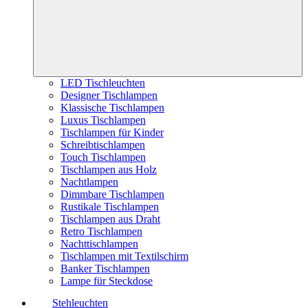
LED Tischleuchten
Designer Tischlampen
Klassische Tischlampen
Luxus Tischlampen
Tischlampen für Kinder
Schreibtischlampen
Touch Tischlampen
Tischlampen aus Holz
Nachtlampen
Dimmbare Tischlampen
Rustikale Tischlampen
Tischlampen aus Draht
Retro Tischlampen
Nachttischlampen
Tischlampen mit Textilschirm
Banker Tischlampen
Lampe für Steckdose
Stehleuchten