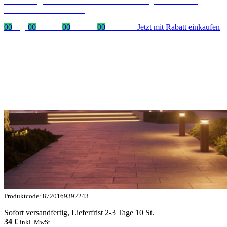
Zeitlich begrenzter 20 % Rabatt auf Bestellungen über 400 €
mit dem Code: VIP20AT
00
Tage
00
Stunden
00
Minuten
00
Sekunden
Jetzt mit Rabatt einkaufen
Produktcode: 8720169392243
Sofort versandfertig, Lieferfrist 2-3 Tage 10 St.
34
€
inkl. MwSt.