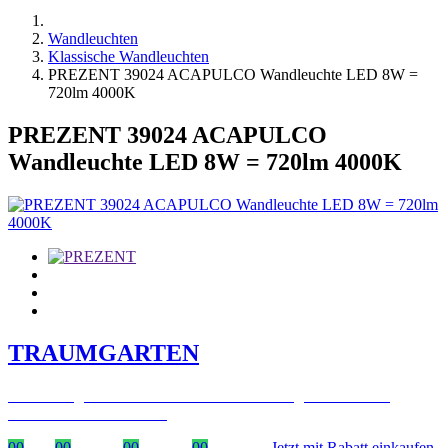
Wandleuchten
Klassische Wandleuchten
PREZENT 39024 ACAPULCO Wandleuchte LED 8W =
720lm 4000K
PREZENT 39024 ACAPULCO
Wandleuchte LED 8W = 720lm 4000K
TRAUMGARTEN
Zeitlich begrenzter 20 % Rabatt auf Bestellungen über 400 €
mit dem Code: VIP20AT
00
Tage
00
Stunden
00
Minuten
00
Sekunden
Jetzt mit Rabatt einkaufen