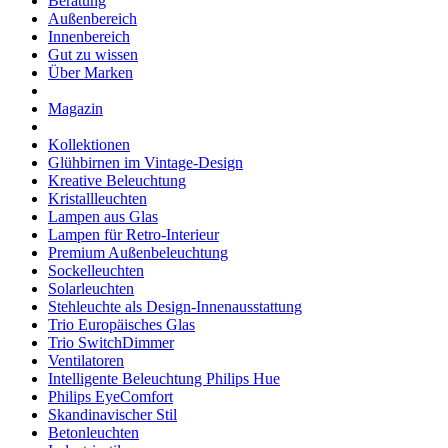
Beratung
Außenbereich
Innenbereich
Gut zu wissen
Über Marken
Magazin
Kollektionen
Glühbirnen im Vintage-Design
Kreative Beleuchtung
Kristallleuchten
Lampen aus Glas
Lampen für Retro-Interieur
Premium Außenbeleuchtung
Sockelleuchten
Solarleuchten
Stehleuchte als Design-Innenausstattung
Trio Europäisches Glas
Trio SwitchDimmer
Ventilatoren
Intelligente Beleuchtung Philips Hue
Philips EyeComfort
Skandinavischer Stil
Betonleuchten