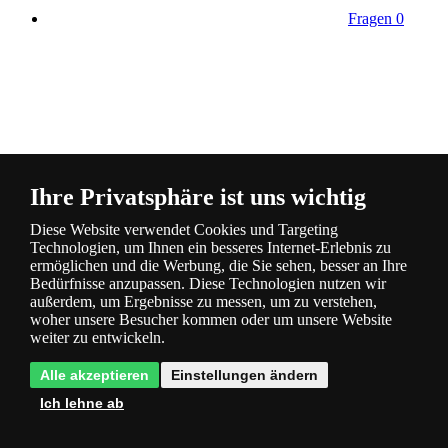
Fragen
0
Bewertung
0
Ihre Privatsphäre ist uns wichtig
Diese Website verwendet Cookies und Targeting
Technologien, um Ihnen ein besseres Internet-Erlebnis zu
ermöglichen und die Werbung, die Sie sehen, besser an Ihre
Bedürfnisse anzupassen. Diese Technologien nutzen wir
außerdem, um Ergebnisse zu messen, um zu verstehen,
woher unsere Besucher kommen oder um unsere Website
Kategorie
weiter zu entwickeln.
Produktbeschreibung
Alle akzeptieren
Einstellungen ändern
Ich lehne ab
Energiesparende Technologie LED
- spart Strom und Ihr Geld