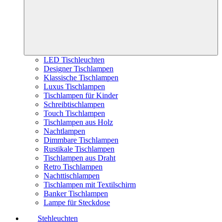
LED Tischleuchten
Designer Tischlampen
Klassische Tischlampen
Luxus Tischlampen
Tischlampen für Kinder
Schreibtischlampen
Touch Tischlampen
Tischlampen aus Holz
Nachtlampen
Dimmbare Tischlampen
Rustikale Tischlampen
Tischlampen aus Draht
Retro Tischlampen
Nachttischlampen
Tischlampen mit Textilschirm
Banker Tischlampen
Lampe für Steckdose
Stehleuchten