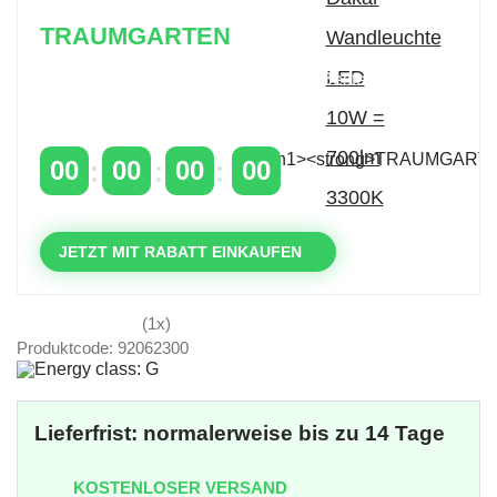
TRAUMGARTEN
Zeitlich begrenzter 20 % Rabatt auf Bestellungen
über 400 €
mit dem Code: VIP20AT
00
00
00
00
TAGE
STUNDEN
MINUTEN
SEKUNDEN
JETZT MIT RABATT EINKAUFEN
(1x)
Produktcode: 92062300
Lieferfrist: normalerweise bis zu 14 Tage
KOSTENLOSER VERSAND