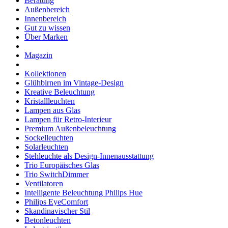
Beratung
Außenbereich
Innenbereich
Gut zu wissen
Über Marken
Magazin
Kollektionen
Glühbirnen im Vintage-Design
Kreative Beleuchtung
Kristallleuchten
Lampen aus Glas
Lampen für Retro-Interieur
Premium Außenbeleuchtung
Sockelleuchten
Solarleuchten
Stehleuchte als Design-Innenausstattung
Trio Europäisches Glas
Trio SwitchDimmer
Ventilatoren
Intelligente Beleuchtung Philips Hue
Philips EyeComfort
Skandinavischer Stil
Betonleuchten