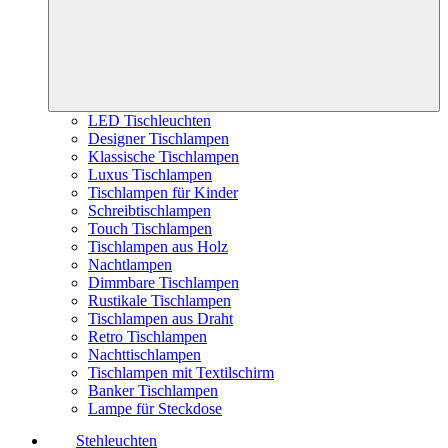
LED Tischleuchten
Designer Tischlampen
Klassische Tischlampen
Luxus Tischlampen
Tischlampen für Kinder
Schreibtischlampen
Touch Tischlampen
Tischlampen aus Holz
Nachtlampen
Dimmbare Tischlampen
Rustikale Tischlampen
Tischlampen aus Draht
Retro Tischlampen
Nachttischlampen
Tischlampen mit Textilschirm
Banker Tischlampen
Lampe für Steckdose
Stehleuchten