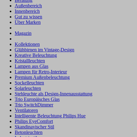
Beratung
Außenbereich
Innenbereich
Gut zu wissen
Über Marken
Magazin
Kollektionen
Glühbirnen im Vintage-Design
Kreative Beleuchtung
Kristallleuchten
Lampen aus Glas
Lampen für Retro-Interieur
Premium Außenbeleuchtung
Sockelleuchten
Solarleuchten
Stehleuchte als Design-Innenausstattung
Trio Europäisches Glas
Trio SwitchDimmer
Ventilatoren
Intelligente Beleuchtung Philips Hue
Philips EyeComfort
Skandinavischer Stil
Betonleuchten