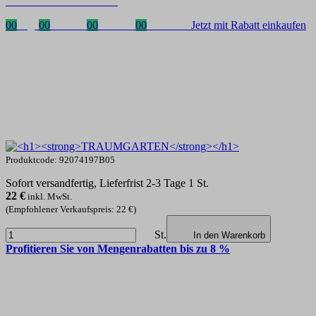
mit dem Code: VIP20AT
00
Tage
00
Stunden
00
Minuten
00
Sekunden
Jetzt mit Rabatt einkaufen
Produktcode: 92074197B05
Sofort versandfertig, Lieferfrist 2-3 Tage 1 St.
22
€
inkl. MwSt.
(Empfohlener Verkaufspreis: 22 €)
St.
In den Warenkorb
Profitieren Sie von Mengenrabatten bis zu 8 %