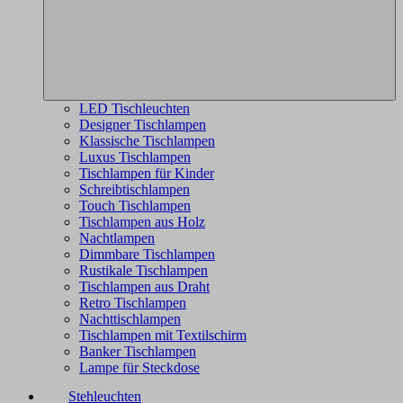
LED Tischleuchten
Designer Tischlampen
Klassische Tischlampen
Luxus Tischlampen
Tischlampen für Kinder
Schreibtischlampen
Touch Tischlampen
Tischlampen aus Holz
Nachtlampen
Dimmbare Tischlampen
Rustikale Tischlampen
Tischlampen aus Draht
Retro Tischlampen
Nachttischlampen
Tischlampen mit Textilschirm
Banker Tischlampen
Lampe für Steckdose
Stehleuchten