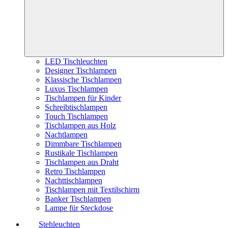
LED Tischleuchten
Designer Tischlampen
Klassische Tischlampen
Luxus Tischlampen
Tischlampen für Kinder
Schreibtischlampen
Touch Tischlampen
Tischlampen aus Holz
Nachtlampen
Dimmbare Tischlampen
Rustikale Tischlampen
Tischlampen aus Draht
Retro Tischlampen
Nachttischlampen
Tischlampen mit Textilschirm
Banker Tischlampen
Lampe für Steckdose
Stehleuchten