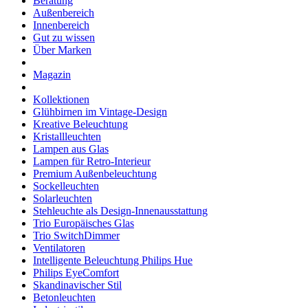
Beratung
Außenbereich
Innenbereich
Gut zu wissen
Über Marken
Magazin
Kollektionen
Glühbirnen im Vintage-Design
Kreative Beleuchtung
Kristallleuchten
Lampen aus Glas
Lampen für Retro-Interieur
Premium Außenbeleuchtung
Sockelleuchten
Solarleuchten
Stehleuchte als Design-Innenausstattung
Trio Europäisches Glas
Trio SwitchDimmer
Ventilatoren
Intelligente Beleuchtung Philips Hue
Philips EyeComfort
Skandinavischer Stil
Betonleuchten