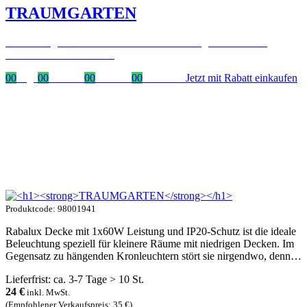
TRAUMGARTEN
Zeitlich begrenzter 20 % Rabatt auf Bestellungen über 400 €
mit dem Code: VIP20AT
00
Tage
00
Stunden
00
Minuten
00
Sekunden
Jetzt mit Rabatt einkaufen
Produktcode: 98001941
Rabalux Decke mit 1x60W Leistung und IP20-Schutz ist die ideale
Beleuchtung speziell für kleinere Räume mit niedrigen Decken. Im
Gegensatz zu hängenden Kronleuchtern stört sie nirgendwo, denn…
Lieferfrist: ca. 3-7 Tage > 10 St.
24
€
inkl. MwSt.
(Empfohlener Verkaufspreis: 35 €)