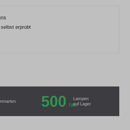
uns
selbst erprobt
500
Lampen
renarten
auf Lager
TSD