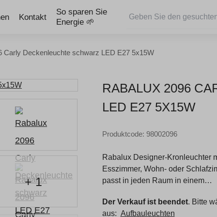
So sparen Sie
nen
Kontakt
Energie 🌱
6 Carly Deckenleuchte schwarz LED E27 5x15W
RABALUX 2096 C
LED E27 5X15W
Produktcode: 98002096
Rabalux Designer-Kronleuchter m
Esszimmer, Wohn- oder Schlafzim
+ 1
passt in jeden Raum in einem…
Der Verkauf ist beendet
. Bitte 
aus:
Aufbauleuchten