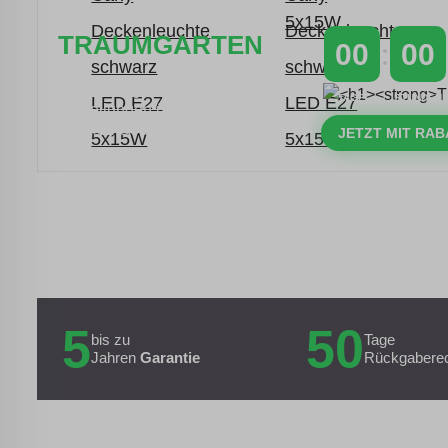
TRAUMGARTEN
00
00
Zeitlich begrenzter 20 % Rabatt auf
TAGE
STUNDEN
Bestellungen über 400 €
mit dem Code: VIP20AT
JETZT MIT RAB
5
50
bis zu
Tage
Jahren
Garantie
Rückgabere