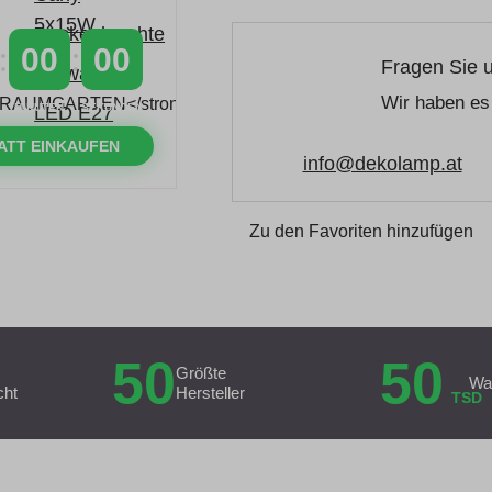
00
00
Fragen Sie 
Wir haben es 
MINUTEN
SEKUNDEN
ATT EINKAUFEN
info@dekolamp.at
Zu den Favoriten hinzufügen
50
50
Größte
Wa
cht
Hersteller
TSD