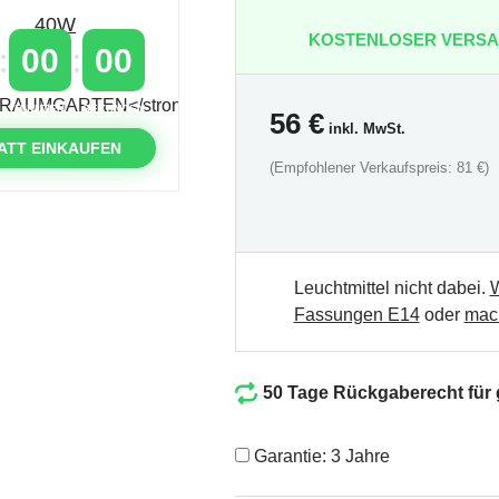
KOSTENLOSER VERS
00
00
MINUTEN
SEKUNDEN
56
€
inkl. MwSt.
ATT EINKAUFEN
(Empfohlener Verkaufspreis: 81 €)
Leuchtmittel nicht dabei.
W
Fassungen E14
oder
mach
50 Tage Rückgaberecht für
Garantie: 3 Jahre