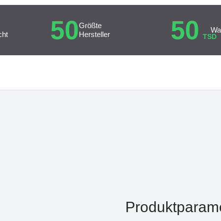
50
50
Größte
Wa
cht
Hersteller
TSD
Produktparam