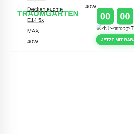
TRAUMGARTEN
00
00
Zeitlich begrenzter 20 % Rabatt auf
TAGE
STUNDEN
Bestellungen über 400 €
mit dem Code: VIP20AT
JETZT MIT RAB