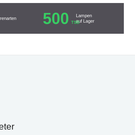
500
Lampen
renarten
auf Lager
TSD
eter