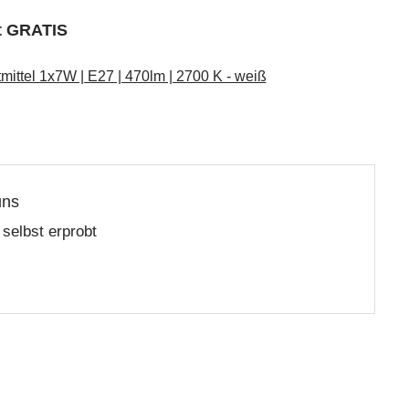
kt GRATIS
ttel 1x7W | E27 | 470lm | 2700 K - weiß
uns
selbst erprobt