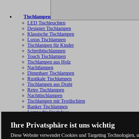
Tischlampen
LED Tischleuchten
Designer Tischlampen
Klassische Tischlampen
Luxus Tischlampen
Tischlampen für Kinder
Schreibtischlampen
Touch Tischlampen
Tischlampen aus Holz
Nachtlampen
Dimmbare Tischlampen
Rustikale Tischlampen
Tischlampen aus Draht
Retro Tischlampen
Nachttischlampen
Tischlampen mit Textilschirm
Banker Tischlampen
Lampe für Steckdose
Ihre Privatsphäre ist uns wichtig
Diese Website verwendet Cookies und Targeting Technologien, um 