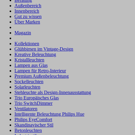
Beratung
Außenbereich
Innenbereich
Gut zu wissen
Über Marken
Magazin
Kollektionen
Glühbirnen im Vintage-Design
Kreative Beleuchtung
Kristallleuchten
Lampen aus Glas
Lampen für Retro-Interieur
Premium Außenbeleuchtung
Sockelleuchten
Solarleuchten
Stehleuchte als Design-Innenausstattung
Trio Europäisches Glas
Trio SwitchDimmer
Ventilatoren
Intelligente Beleuchtung Philips Hue
Philips EyeComfort
Skandinavischer Stil
Betonleuchten