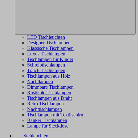
LED Tischleuchten
Designer Tischlampen
Klassische Tischlampen
Luxus Tischlampen
Tischlampen für Kinder
Schreibtischlampen
Touch Tischlampen
Tischlampen aus Holz
Nachtlampen
Dimmbare Tischlampen
Rustikale Tischlampen
Tischlampen aus Draht
Retro Tischlampen
Nachttischlampen
Tischlampen mit Textilschirm
Banker Tischlampen
Lampe für Steckdose
Stehleuchten