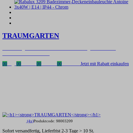
TRAUMGARTEN
Zeitlich begrenzter 20 % Rabatt auf Bestellungen über 400 €
mit dem Code: VIP20AT
00
Tage
00
Stunden
00
Minuten
00
Sekunden
Jetzt mit Rabatt einkaufen
(4x)
Produktcode: 98003209
Sofort versandfertig, Lieferfrist 2-3 Tage > 10 St.