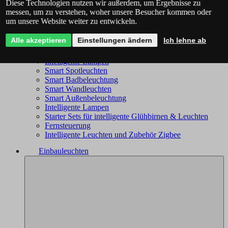
Diese Technologien nutzen wir außerdem, um Ergebnisse zu
Philips Hue - das komplette Angebot
messen, um zu verstehen, woher unsere Besucher kommen oder
Immax NEO - komplettes Sortiment
um unsere Website weiter zu entwickeln.
Trio Wiz - das komplette Angebot
Smart Kronleuchter
Alle akzeptieren
Einstellungen ändern
Ich lehne ab
Smart Deckenleuchten
Smart Leuchten
Intelligente Lampen
Smart Spotleuchten
Smart Badbeleuchtung
Smart Wandleuchten
Smart Außenbeleuchtung
Intelligente Lampen
Starter Sets für intelligente Glühbirnen & Leuchten
Fernsteuerung
Intelligente Leuchten und Zubehör Zigbee
Einbauleuchten