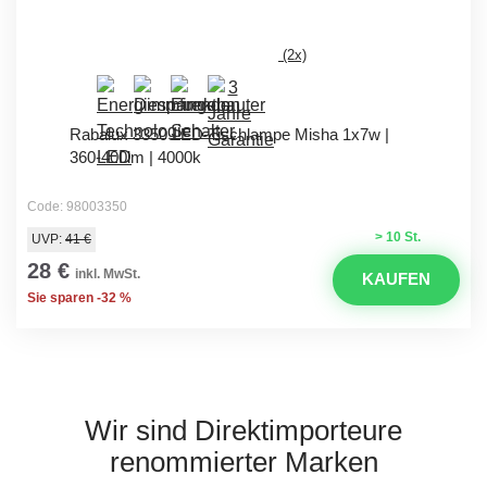
(2x)
Rabalux 3350 LED-Tischlampe Misha 1x7w |
360-400lm | 4000k
Code: 98003350
> 10 St.
UVP:
41 €
28 €
inkl. MwSt.
KAUFEN
Sie sparen -32 %
Wir sind Direktimporteure
renommierter Marken