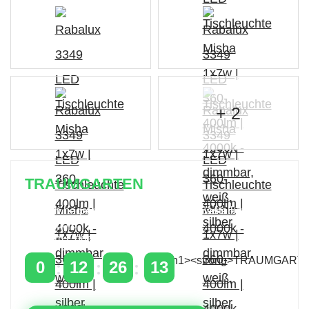
+ 2
TRAUMGARTEN
Zeitlich begrenzter 20 % Rabatt auf Bestellungen
über 400 €
mit dem Code: VIP20AT
0
12
26
12
TAGE
STUNDEN
MINUTEN
SEKUNDEN