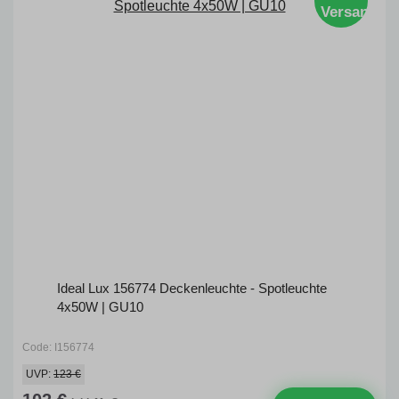
Versand
Ideal Lux 156774 Deckenleuchte - Spotleuchte
4x50W | GU10
Code: I156774
UVP:
123 €