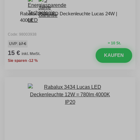
Rabalux 3938 LED Deckenleuchte Lucas 24W |
4000K
Code: 98003938
> 10 St.
UVP:
17 €
15 €
inkl. MwSt.
KAUFEN
Sie sparen -12 %