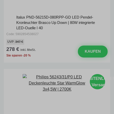
Italux PND-56215D-080RPP-GD LED Pendel-
Kronleuchter Brasco Up Down | 80W integrierte
LED-Quelle | 40
Code: 5902854538027
UVP:
347 €
278 €
inkl. MwSt.
KAUFEN
Sie sparen -20 %
KOSTENLOSE
Versand