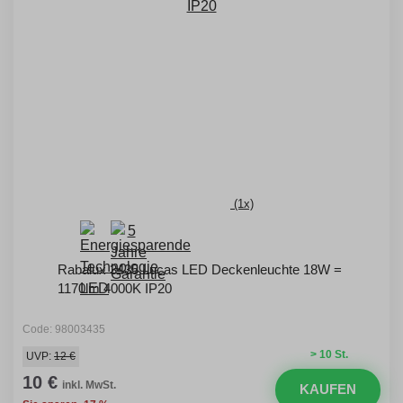
(1x)
Rabalux 3435 Lucas LED Deckenleuchte 18W =
1170lm 4000K IP20
Code: 98003435
> 10 St.
UVP:
12 €
10 €
inkl. MwSt.
KAUFEN