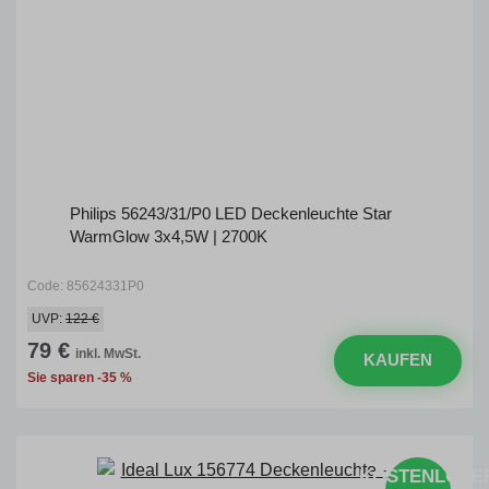
Philips 56243/31/P0 LED Deckenleuchte Star
WarmGlow 3x4,5W | 2700K
Code: 85624331P0
UVP:
122 €
79 €
inkl. MwSt.
KAUFEN
Sie sparen -35 %
KOSTENLOSE