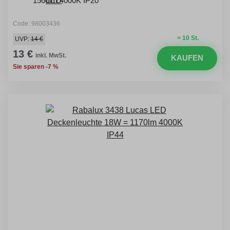
1560lm 4000K IP20
Code: 98003436
> 10 St.
UVP:
14 €
13 €
inkl. MwSt.
KAUFEN
Sie sparen -7 %