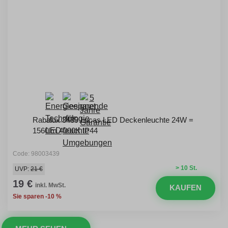
Rabalux 3439 Lucas LED Deckenleuchte 24W =
1560lm 4000K IP44
Code: 98003439
> 10 St.
UVP:
21 €
19 €
inkl. MwSt.
KAUFEN
Sie sparen -10 %