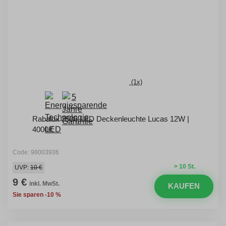
(1x)
Rabalux 3936 LED Deckenleuchte Lucas 12W |
4000K
Code: 98003936
> 10 St.
UVP:
10 €
9 €
inkl. MwSt.
KAUFEN
Sie sparen -10 %