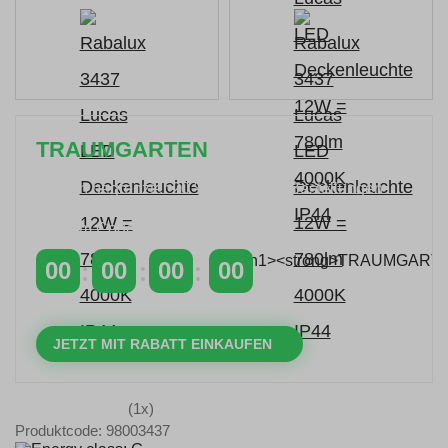
TRAUMGARTEN
Zeitlich begrenzter 20 % Rabatt auf Bestellungen
über 400 €
mit dem Code: VIP20AT
00
00
00
00
TAGE
STUNDEN
MINUTEN
SEKUNDEN
JETZT MIT RABATT EINKAUFEN
(1x)
Produktcode: 98003437