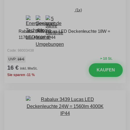
(1x)
Rabalux 3438 Lucas LED Deckenleuchte 18W =
1170lm 4000K IP44
Code: 98003438
> 10 St.
UVP:
18 €
16 €
inkl. MwSt.
KAUFEN
Sie sparen -11 %