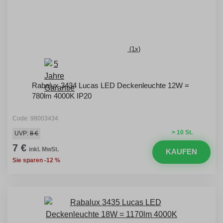
(1x)
Rabalux 3434 Lucas LED Deckenleuchte 12W =
780lm 4000K IP20
Code: 98003434
> 10 St.
UVP:
8 €
7 €
inkl. MwSt.
KAUFEN
Sie sparen -12 %