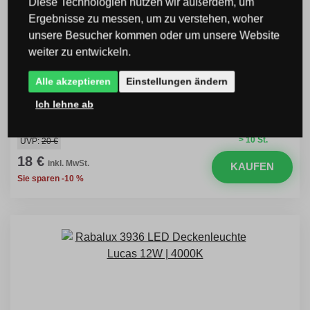
Diese Technologien nutzen wir außerdem, um
Ergebnisse zu messen, um zu verstehen, woher
unsere Besucher kommen oder um unsere Website
weiter zu entwickeln.
Rabalux 3074 LED-Deckenleuchte Lucas 1x24w
Alle akzeptieren
Einstellungen ändern
| 1560lm | 4000k
Ich lehne ab
Code: 98003074
> 10 St.
UVP:
20 €
18 €
inkl. MwSt.
KAUFEN
Sie sparen -10 %