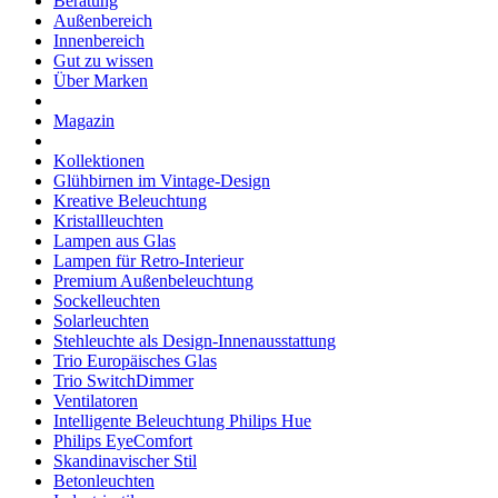
Beratung
Außenbereich
Innenbereich
Gut zu wissen
Über Marken
Magazin
Kollektionen
Glühbirnen im Vintage-Design
Kreative Beleuchtung
Kristallleuchten
Lampen aus Glas
Lampen für Retro-Interieur
Premium Außenbeleuchtung
Sockelleuchten
Solarleuchten
Stehleuchte als Design-Innenausstattung
Trio Europäisches Glas
Trio SwitchDimmer
Ventilatoren
Intelligente Beleuchtung Philips Hue
Philips EyeComfort
Skandinavischer Stil
Betonleuchten