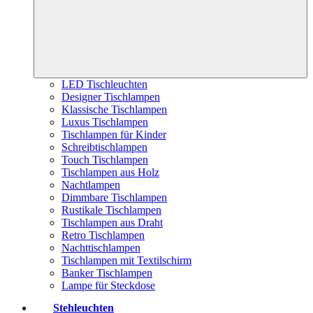
LED Tischleuchten
Designer Tischlampen
Klassische Tischlampen
Luxus Tischlampen
Tischlampen für Kinder
Schreibtischlampen
Touch Tischlampen
Tischlampen aus Holz
Nachtlampen
Dimmbare Tischlampen
Rustikale Tischlampen
Tischlampen aus Draht
Retro Tischlampen
Nachttischlampen
Tischlampen mit Textilschirm
Banker Tischlampen
Lampe für Steckdose
Stehleuchten