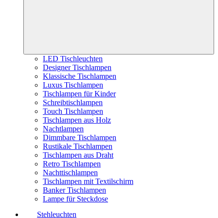
LED Tischleuchten
Designer Tischlampen
Klassische Tischlampen
Luxus Tischlampen
Tischlampen für Kinder
Schreibtischlampen
Touch Tischlampen
Tischlampen aus Holz
Nachtlampen
Dimmbare Tischlampen
Rustikale Tischlampen
Tischlampen aus Draht
Retro Tischlampen
Nachttischlampen
Tischlampen mit Textilschirm
Banker Tischlampen
Lampe für Steckdose
Stehleuchten