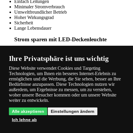
Einfach Leitungen
Minimaler Stromverbrauch
Umweltfreundlicher Betrieb
Hoher Wirkungsgrad
Sicherheit
Lange Lebensdauer
Strom sparen mit LED-Deckenleuchte
LED-Deckenleuchte
Rabalux in Chromfarbe / Opalglas
eignet sich besonders für Räume mit niedrigen Decken, in
Ihre Privatsphäre ist uns wichtig
denen hängende Kronleuchter eine Belastung darstellen
würden. Die LED-Technologie ist die Beleuchtung der
Diese Website verwendet Cookies und Targeting
Zukunft, denn bei der Herstellung und dem Betrieb dieser
Technologien, um Ihnen ein besseres Internet-Erlebnis zu
Lampen wird auf Ökologie geachtet. Die Decke hat einen
ermöglichen und die Werbung, die Sie sehen, besser an Ihre
sehr geringen Stromverbrauch, sodass Ihre Stromrechnung
Bedürfnisse anzupassen. Diese Technologien nutzen wir
nicht erhöht wird. Die Lichtquelle hat eine um ein Vielfaches
außerdem, um Ergebnisse zu messen, um zu verstehen,
längere Lebensdauer als andere Leuchtmittel, somit tragen Sie
woher unsere Besucher kommen oder um unsere Website
zum Schutz der Umwelt bei, indem Sie sie nicht mit
weiter zu entwickeln.
unnötigem Abfall belasten.
Alle akzeptieren
Einstellungen ändern
Ich lehne ab