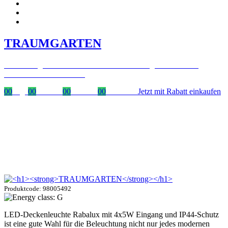
TRAUMGARTEN
Zeitlich begrenzter 20 % Rabatt auf Bestellungen über 400 €
mit dem Code: VIP20AT
00
Tage
00
Stunden
00
Minuten
00
Sekunden
Jetzt mit Rabatt einkaufen
Produktcode: 98005492
LED-Deckenleuchte Rabalux mit 4x5W Eingang und IP44-Schutz
ist eine gute Wahl für die Beleuchtung nicht nur jedes modernen