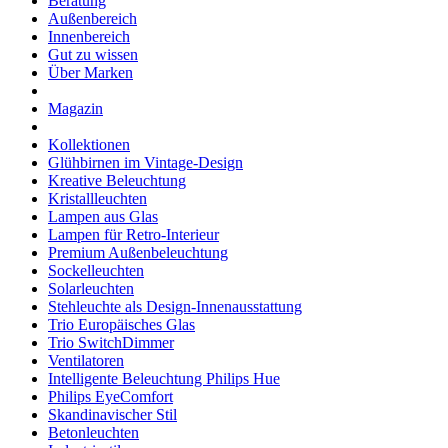
Beratung
Außenbereich
Innenbereich
Gut zu wissen
Über Marken
Magazin
Kollektionen
Glühbirnen im Vintage-Design
Kreative Beleuchtung
Kristallleuchten
Lampen aus Glas
Lampen für Retro-Interieur
Premium Außenbeleuchtung
Sockelleuchten
Solarleuchten
Stehleuchte als Design-Innenausstattung
Trio Europäisches Glas
Trio SwitchDimmer
Ventilatoren
Intelligente Beleuchtung Philips Hue
Philips EyeComfort
Skandinavischer Stil
Betonleuchten