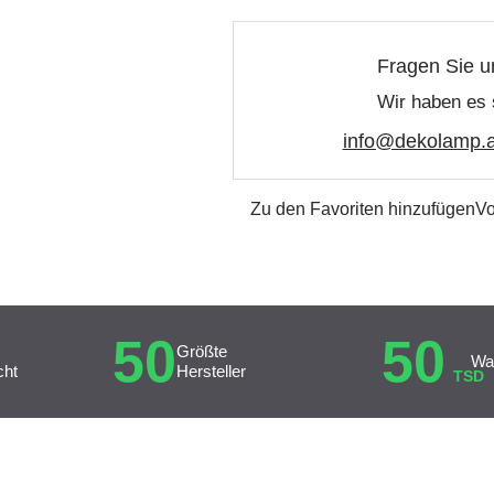
Fragen Sie u
Wir haben es 
info@dekolamp.a
Zu den Favoriten hinzufügen
Vo
50
50
Größte
Wa
cht
Hersteller
TSD