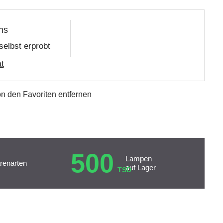
ns
selbst erprobt
t
n den Favoriten entfernen
500
Lampen
renarten
auf Lager
TSD