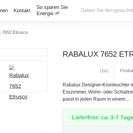
So sparen Sie
onen
Kontakt
Energie 🌱
 7652 Etrusco
RABALUX 7652 E
(1x)
Produ
Rabalux Designer-Kronleuchter m
Esszimmer, Wohn- oder Schlafzim
passt in jeden Raum in einem…
Lieferfrist: ca. 3-7 Tage