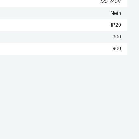
220-240V
Nein
IP20
300
900