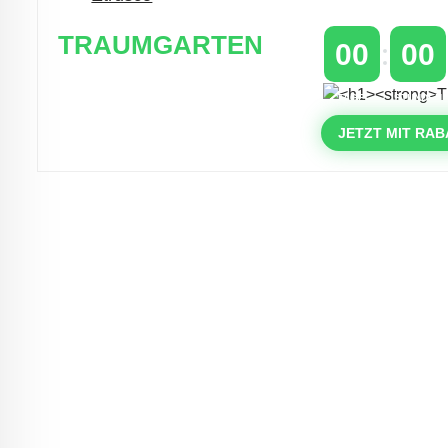
TRAUMGARTEN
00
00
Zeitlich begrenzter 20 % Rabatt auf
TAGE
STUNDEN
Bestellungen über 400 €
mit dem Code: VIP20AT
JETZT MIT RAB