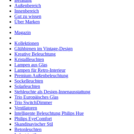
Beratung
Außenbereich
Innenbereich
Gut zu wissen
Über Marken
Magazin
Kollektionen
Glühbirnen im Vintage-Design
Kreative Beleuchtung
Kristallleuchten
Lampen aus Glas
Lampen für Retro-Interieur
Premium Außenbeleuchtung
Sockelleuchten
Solarleuchten
Stehleuchte als Design-Innenausstattung
Trio Europäisches Glas
Trio SwitchDimmer
Ventilatoren
Intelligente Beleuchtung Philips Hue
Philips EyeComfort
Skandinavischer Stil
Betonleuchten