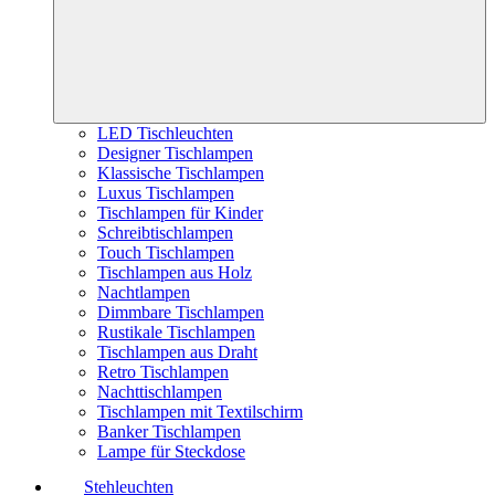
LED Tischleuchten
Designer Tischlampen
Klassische Tischlampen
Luxus Tischlampen
Tischlampen für Kinder
Schreibtischlampen
Touch Tischlampen
Tischlampen aus Holz
Nachtlampen
Dimmbare Tischlampen
Rustikale Tischlampen
Tischlampen aus Draht
Retro Tischlampen
Nachttischlampen
Tischlampen mit Textilschirm
Banker Tischlampen
Lampe für Steckdose
Stehleuchten