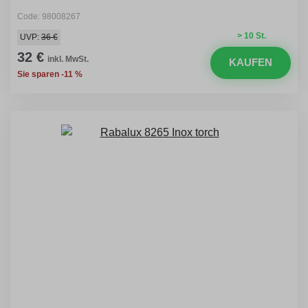
Code: 98008267
> 10 St.
UVP:
36 €
32 €
inkl. MwSt.
KAUFEN
Sie sparen -11 %