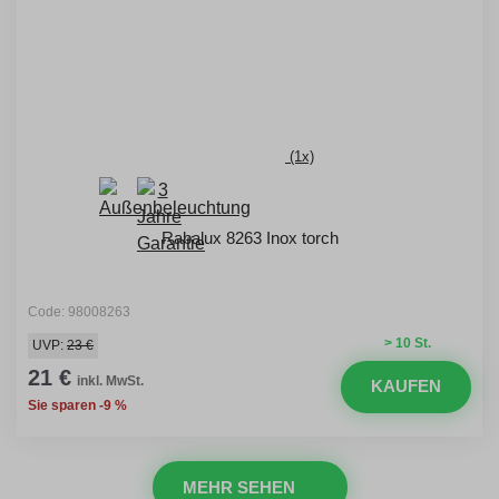
(1x)
Rabalux 8263 Inox torch
Code: 98008263
> 10 St.
UVP:
23 €
21 €
inkl. MwSt.
KAUFEN
Sie sparen -9 %
MEHR SEHEN