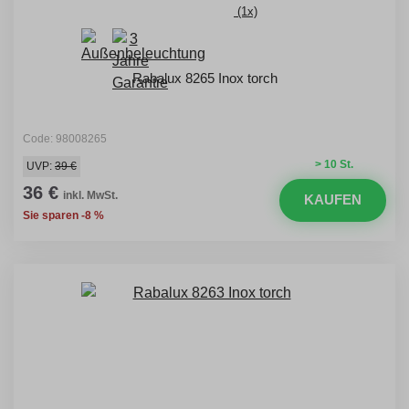
(1x)
Rabalux 8265 Inox torch
Code: 98008265
> 10 St.
UVP:
39 €
36 €
inkl. MwSt.
KAUFEN
Sie sparen -8 %