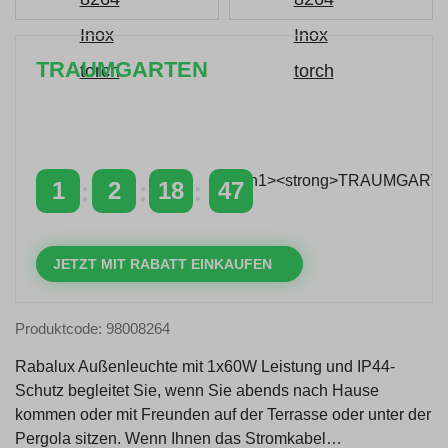
TRAUMGARTEN
Zeitlich begrenzter 20 % Rabatt auf Bestellungen
über 400 €
mit dem Code: VIP20AT
1
2
18
46
TAGE
STUNDEN
MINUTEN
SEKUNDEN
JETZT MIT RABATT EINKAUFEN
Produktcode: 98008264
Rabalux Außenleuchte mit 1x60W Leistung und IP44-
Schutz begleitet Sie, wenn Sie abends nach Hause
kommen oder mit Freunden auf der Terrasse oder unter der
Pergola sitzen. Wenn Ihnen das Stromkabel…