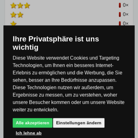
0×
0×
0×
Ihre Privatsphäre ist uns
wichtig
Diese Website verwendet Cookies und Targeting
Technologien, um Ihnen ein besseres Internet-
Produktkategorie
Erlebnis zu ermöglichen und die Werbung, die Sie
sehen, besser an Ihre Bedürfnisse anzupassen.
Außenbeleuchtung & Außenleuchten
Outdoor-
Diese Technologien nutzen wir außerdem, um
Ergebnisse zu messen, um zu verstehen, woher
und Gartenlampen
unsere Besucher kommen oder um unsere Website
Außenbeleuchtung & Außenleuchten
Outdoor-
weiter zu entwickeln.
und Gartenlampen
Outdoor- & Gartenlampen
Alle akzeptieren
Einstellungen ändern
Boden
Ich lehne ab