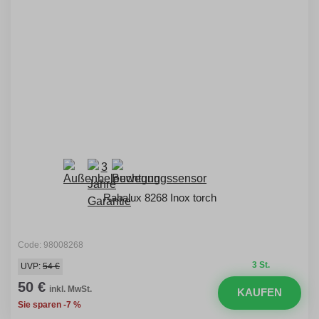
Rabalux 8268 Inox torch
Code: 98008268
3 St.
UVP:
54 €
50 €
inkl. MwSt.
KAUFEN
Sie sparen -7 %