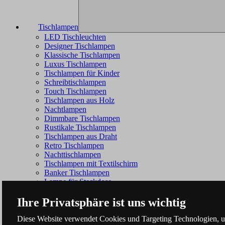
Tischlampen
LED Tischleuchten
Designer Tischlampen
Klassische Tischlampen
Luxus Tischlampen
Tischlampen für Kinder
Schreibtischlampen
Touch Tischlampen
Tischlampen aus Holz
Nachtlampen
Dimmbare Tischlampen
Rustikale Tischlampen
Tischlampen aus Draht
Retro Tischlampen
Nachttischlampen
Tischlampen mit Textilschirm
Banker Tischlampen
Lampe für Steckdose
Ihre Privatsphäre ist uns wichtig
Diese Website verwendet Cookies und Targeting Technologien, um 