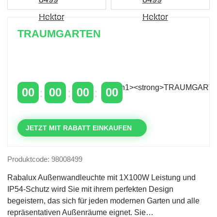
TRAUMGARTEN
Zeitlich begrenzter 20 % Rabatt auf Bestellungen
über 400 €
mit dem Code: VIP20AT
00
00
00
00
TAGE
STUNDEN
MINUTEN
SEKUNDEN
JETZT MIT RABATT EINKAUFEN
Produktcode: 98008499
Rabalux Außenwandleuchte mit 1X100W Leistung und
IP54-Schutz wird Sie mit ihrem perfekten Design
begeistern, das sich für jeden modernen Garten und alle
repräsentativen Außenräume eignet. Sie…