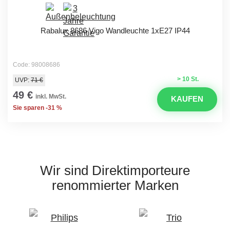
Rabalux 8686 Vigo Wandleuchte 1xE27 IP44
Code: 98008686
> 10 St.
UVP:
71 €
49 €
inkl. MwSt.
KAUFEN
Sie sparen -31 %
Wir sind Direktimporteure
renommierter Marken