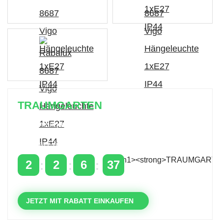
TRAUMGARTEN
Zeitlich begrenzter 20 % Rabatt auf Bestellungen
über 400 €
mit dem Code: VIP20AT
2
2
6
36
TAGE
STUNDEN
MINUTEN
SEKUNDEN
JETZT MIT RABATT EINKAUFEN