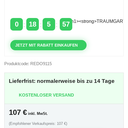
Zeitlich begrenzter 20 % Rabatt auf Bestellungen
über 400 €
mit dem Code: VIP20AT
0
18
5
57
TAGE
STUNDEN
MINUTEN
SEKUNDEN
JETZT MIT RABATT EINKAUFEN
Produktcode: REDO9115
Lieferfrist: normalerweise bis zu 14 Tage
KOSTENLOSER VERSAND
107
€
inkl. MwSt.
(Empfohlener Verkaufspreis: 107 €)