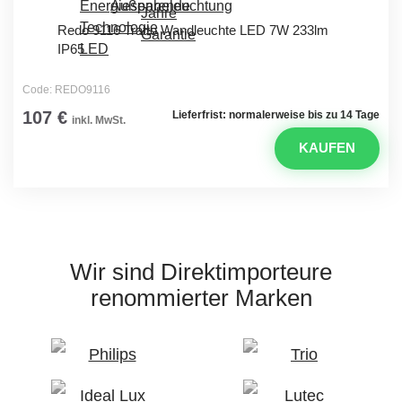
Redo 9116 Tratto Wandleuchte LED 7W 233lm
IP65
Code: REDO9116
107 €
Lieferfrist: normalerweise bis zu 14 Tage
inkl. MwSt.
KAUFEN
Wir sind Direktimporteure
renommierter Marken