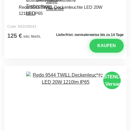
Redo 9543 TWILL Deckenleuchte LED 20W
1210lm IP65
Code: REDO9543
125 €
Lieferfrist: normalerweise bis zu 14 Tage
inkl. MwSt.
KAUFEN
KOSTENLOSE
Versand