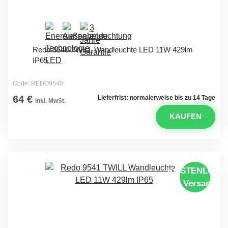
Redo 9540 TWILL Wandleuchte LED 11W 429lm
IP65
Code: REDO9540
64 €
Lieferfrist: normalerweise bis zu 14 Tage
inkl. MwSt.
KAUFEN
KOSTENLOSE
Versand