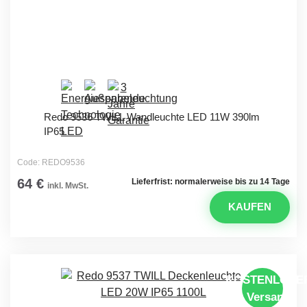
Redo 9536 TWILL Wandleuchte LED 11W 390lm
IP65
Code: REDO9536
64 €
Lieferfrist: normalerweise bis zu 14 Tage
inkl. MwSt.
KAUFEN
KOSTENLOSE
Versand