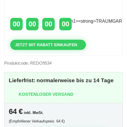
Zeitlich begrenzter 20 % Rabatt auf Bestellungen
über 400 €
mit dem Code: VIP20AT
00
00
00
00
TAGE
STUNDEN
MINUTEN
SEKUNDEN
JETZT MIT RABATT EINKAUFEN
Produktcode: REDO9534
Lieferfrist: normalerweise bis zu 14 Tage
KOSTENLOSER VERSAND
64
€
inkl. MwSt.
(Empfohlener Verkaufspreis: 64 €)