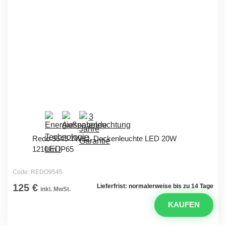
Redo 9545 TWILL Deckenleuchte LED 20W
1210lm IP65
Code: REDO9545
125 €
Lieferfrist: normalerweise bis zu 14 Tage
inkl. MwSt.
KAUFEN