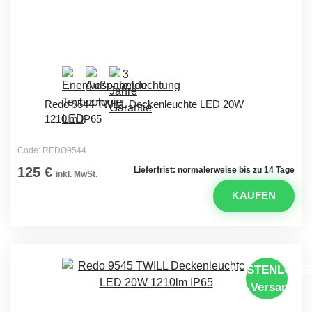
Redo 9544 TWILL Deckenleuchte LED 20W
1210lm IP65
Code: REDO9544
125 €
Lieferfrist: normalerweise bis zu 14 Tage
inkl. MwSt.
KAUFEN
KOSTENLOSE
Versand