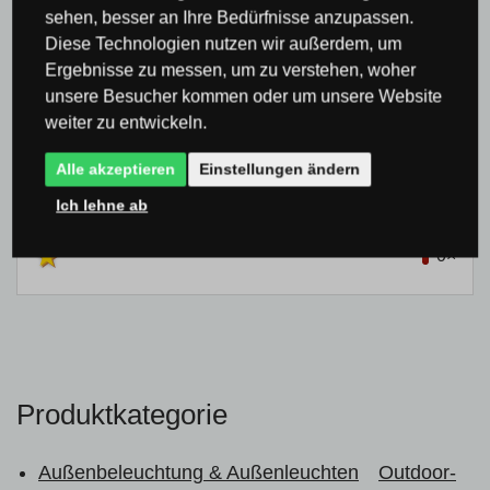
sehen, besser an Ihre Bedürfnisse anzupassen.
Diese Technologien nutzen wir außerdem, um
Bisher hat noch niemand das Produkt bewertet
Ergebnisse zu messen, um zu verstehen, woher
unsere Besucher kommen oder um unsere Website
weiter zu entwickeln.
0×
0×
Alle akzeptieren
Einstellungen ändern
0×
Ich lehne ab
0×
0×
Produktkategorie
Außenbeleuchtung & Außenleuchten
Outdoor-