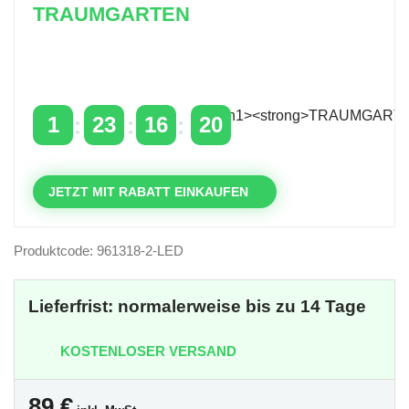
TRAUMGARTEN
Zeitlich begrenzter 20 % Rabatt auf Bestellungen
über 400 €
mit dem Code: VIP20AT
1
23
16
19
TAGE
STUNDEN
MINUTEN
SEKUNDEN
JETZT MIT RABATT EINKAUFEN
Produktcode: 961318-2-LED
Lieferfrist: normalerweise bis zu 14 Tage
KOSTENLOSER VERSAND
89
€