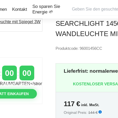
So sparen Sie
onen
Kontakt
Energie 🌱
SEARCHLIGHT 145
WANDLEUCHTE MIT
Produktcode: 96001456CC
Lieferfrist: normalerw
00
00
KOSTENLOSER VERS
MINUTEN
SEKUNDEN
ATT EINKAUFEN
117
€
inkl. MwSt.
Original Preis:
144 €