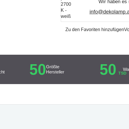
Wir haben es 
info@dekolamp.a
Zu den Favoriten hinzufügen
Vo
50
50
Größte
Wa
cht
Hersteller
TSD