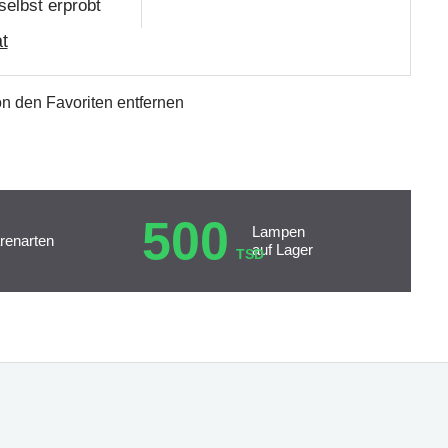
selbst erprobt
t
n den Favoriten entfernen
500
Lampen
renarten
auf Lager
TSD