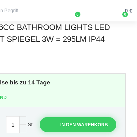
0 €
0
0
6CC BATHROOM LIGHTS LED
 SPIEGEL 3W = 295LM IP44
eise bis zu 14 Tage
AND
St.
IN DEN WARENKORB