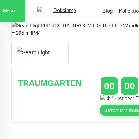
Blog
Kollekti
Menu
TRAUMGARTEN
00
00
Zeitlich begrenzter 20 % Rabatt auf
TAGE
STUNDEN
Bestellungen über 400 €
mit dem Code: VIP20AT
JETZT MIT RAB